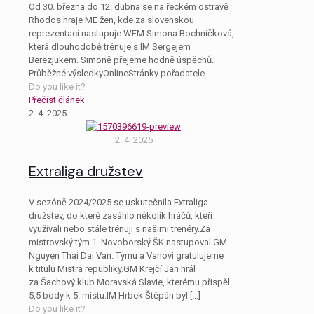
Od 30. března do 12. dubna se na řeckém ostravě
Rhodos hraje ME žen, kde za slovenskou
reprezentaci nastupuje WFM Simona Bochničková,
která dlouhodobě trénuje s IM Sergejem
Berezjukem. Simoně přejeme hodně úspěchů.
Průběžné výsledkyOnlineStránky pořadatele
Do you like it?
Přečíst článek
2. 4. 2025
2. 4. 2025
Extraliga družstev
V sezóně 2024/2025 se uskutečnila Extraliga
družstev, do které zasáhlo několik hráčů, kteří
využívali nebo stále trénuji s našimi trenéry.Za
mistrovský tým 1. Novoborský ŠK nastupoval GM
Nguyen Thai Dai Van. Týmu a Vanovi gratulujeme
k titulu Mistra republiky.GM Krejčí Jan hrál
za Šachový klub Moravská Slavie, kterému přispěl
5,5 body k 5. místu.IM Hrbek Štěpán byl
[…]
Do you like it?