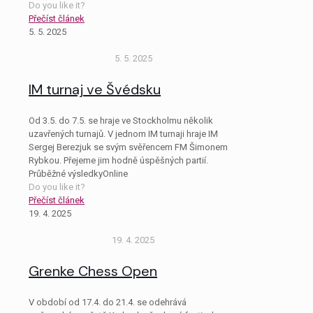
Do you like it?
Přečíst článek
5. 5. 2025
5. 5. 2025
IM turnaj ve Švédsku
Od 3.5. do 7.5. se hraje ve Stockholmu několik
uzavřených turnajů. V jednom IM turnaji hraje IM
Sergej Berezjuk se svým svěřencem FM Šimonem
Rybkou. Přejeme jim hodně úspěšných partií.
Průběžné výsledkyOnline
Do you like it?
Přečíst článek
19. 4. 2025
19. 4. 2025
Grenke Chess Open
V období od 17.4. do 21.4. se odehrává