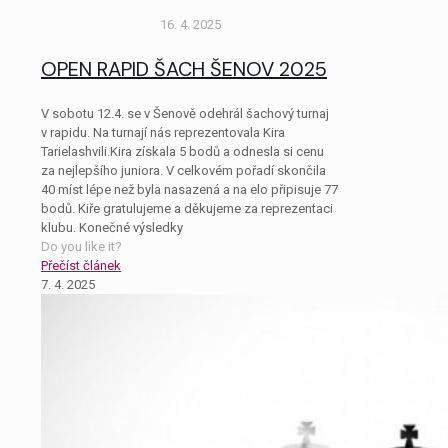
16. 4. 2025
OPEN RAPID ŠACH ŠENOV 2025
V sobotu 12.4. se v Šenově odehrál šachový turnaj
v rapidu. Na turnají nás reprezentovala Kira
Tarielashvili.Kira získala 5 bodů a odnesla si cenu
za nejlepšího juniora. V celkovém pořadí skončila
40 míst lépe než byla nasazená a na elo připisuje 77
bodů. Kiře gratulujeme a děkujeme za reprezentaci
klubu. Konečné výsledky
Do you like it?
Přečíst článek
7. 4. 2025