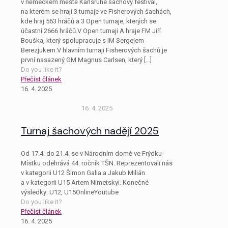
v německém městě Karlsruhe šachový festival,
na kterém se hrají 3 turnaje ve Fisherových šachách,
kde hraj 563 hráčů a 3 Open turnaje, kterých se
účastní 2666 hráčů.V Open turnaji A hraje FM Jiří
Bouška, který spolupracuje s IM Sergejem
Berezjukem.V hlavním turnaji Fisherových šachů je
první nasazený GM Magnus Carlsen, který
[…]
Do you like it?
Přečíst článek
16. 4. 2025
16. 4. 2025
Turnaj šachových nadějí 2025
Od 17.4. do 21.4. se v Národním domě ve Frýdku-
Místku odehrává 44. ročník TŠN. Reprezentovali nás
v kategorii U12 Šimon Galia a Jakub Milián
a v kategorii U15 Artem Nimetskyi. Konečné
výsledky: U12, U15OnlineYoutube
Do you like it?
Přečíst článek
16. 4. 2025