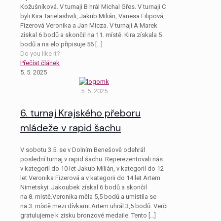
Kožušníková. V turnaji B hrál Michal Gřes. V turnaji C
byli Kira Tarielashvili, Jakub Milián, Vanesa Filipová,
Fizerová Veronika a Jan Micza. V turnaji A Marek
získal 6 bodů a skončil na 11. místě. Kira získala 5
bodů a na elo připisuje 56
[…]
Do you like it?
Přečíst článek
5. 5. 2025
5. 5. 2025
6. turnaj Krajského přeboru
mládeže v rapid šachu
V sobotu 3.5. se v Dolním Benešově odehrál
poslední turnaj v rapid šachu. Reperezentovali nás
v kategorii do 10 let Jakub Milián, v kategorii do 12
let Veronika Fizerová a v kategorii do 14 let Artem
Nimetskyi. Jakoubek získal 6 bodů a skončil
na 8. místě.Veronika měla 5,5 bodů a umístila se
na 3. místě mezi dívkami.Artem uhrál 3,5 bodů. Verči
gratulujeme k zisku bronzové medaile. Tento
[…]