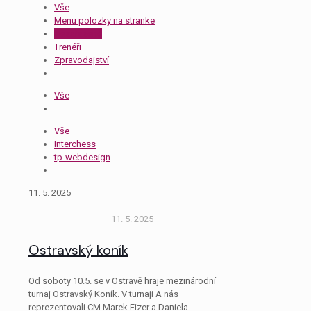
Vše
Menu polozky na stranke
Nezařazené
Trenéři
Zpravodajství
Vše
Vše
Interchess
tp-webdesign
11. 5. 2025
11. 5. 2025
Ostravský koník
Od soboty 10.5. se v Ostravě hraje mezinárodní
turnaj Ostravský Koník. V turnaji A nás
reprezentovali CM Marek Fizer a Daniela