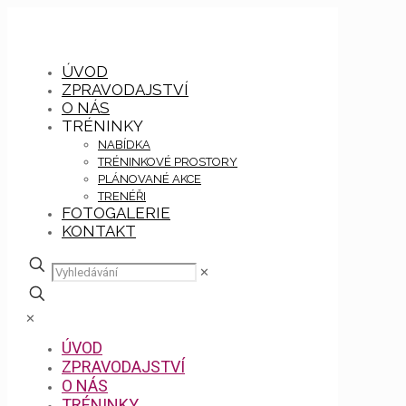
ÚVOD
ZPRAVODAJSTVÍ
O NÁS
TRÉNINKY
NABÍDKA
TRÉNINKOVÉ PROSTORY
PLÁNOVANÉ AKCE
TRENÉŘI
FOTOGALERIE
KONTAKT
✕
✕
ÚVOD
ZPRAVODAJSTVÍ
O NÁS
TRÉNINKY