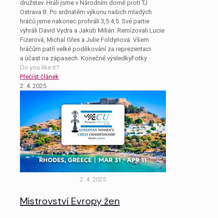
družstev. Hráli jsme v Národním domě proti TJ
Ostrava B. Po srdnatém výkonu našich mladých
hráčů jsme nakonec prohráli 3,5:4,5. Své partie
vyhráli David Vydra a Jakub Milián. Remízovali Lucie
Fizerová, Michal Gřes a Julie Foldynová. Všem
hráčům patří velké poděkování za reprezentaci
a účast na zápasech. Konečné výsledkyFotky
Do you like it?
Přečíst článek
2. 4. 2025
2. 4. 2025
Mistrovství Evropy žen