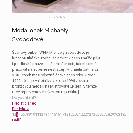
4. 5. 2026
Medailonek Michaely
Svobodové
Šachový příběh WFM Michaely Svobodové je
krásnou ukázkou toho, že návrat k šachu může přijít
i po dlouhé pauze – a že zkušenosti, talent i chuť
pracovat na sobě se neztrácejí. Michaela patřila už
v 90. letech mezi výrazné české šachistky. V roce
1995 dělila první příčku a v roce 1996 získala
bronzovou medaili na Mistrovství ČR žen. V témže
roce reprezentovala Českou republiku
[…]
Do you like it?
Přečíst článek
Předchozí
1
2
3
4
5
6
7
8
9
10
11
12
13
14
15
16
17
18
19
20
21
22
23
24
25
26
27
28
29
30
31
32
Další
Partneři a sponzoři