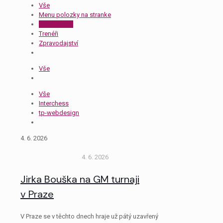
Vše
Menu polozky na stranke
Nezařazené
Trenéři
Zpravodajství
Vše
Vše
Interchess
tp-webdesign
4. 6. 2026
4. 6. 2026
Jirka Bouška na GM turnaji
v Praze
V Praze se v těchto dnech hraje už pátý uzavřený