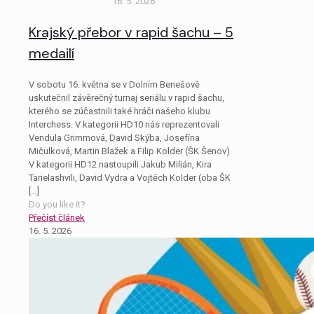
16. 5. 2026
Krajský přebor v rapid šachu – 5
medailí
V sobotu 16. května se v Dolním Benešově
uskutečnil závěrečný turnaj seriálu v rapid šachu,
kterého se zúčastnili také hráči našeho klubu
Interchess. V kategorii HD10 nás reprezentovali
Vendula Grimmová, David Skýba, Josefína
Mičulková, Martin Blažek a Filip Kolder (ŠK Šenov).
V kategorii HD12 nastoupili Jakub Milián, Kira
Tarielashvili, David Vydra a Vojtěch Kolder (oba ŠK
[…]
Do you like it?
Přečíst článek
16. 5. 2026