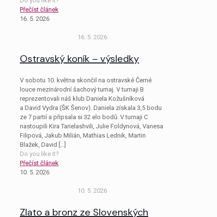
Do you like it?
Přečíst článek
16. 5. 2026
16. 5. 2026
Ostravský koník – výsledky
V sobotu 10. května skončil na ostravské Černé
louce mezinárodní šachový turnaj. V turnaji B
reprezentovali náš klub Daniela Kožušníková
a David Vydra (ŠK Šenov). Daniela získala 3,5 bodu
ze 7 partií a připsala si 32 elo bodů. V turnaji C
nastoupili Kira Tarielashvili, Julie Foldynová, Vanesa
Filipová, Jakub Milián, Mathias Lednik, Martin
Blažek, David
[…]
Do you like it?
Přečíst článek
10. 5. 2026
10. 5. 2026
Zlato a bronz ze Slovenských