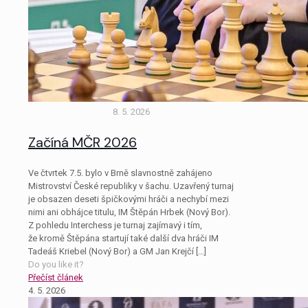
8. 5. 2026
Začíná MČR 2026
Ve čtvrtek 7.5. bylo v Brně slavnostně zahájeno
Mistrovství České republiky v šachu. Uzavřený turnaj
je obsazen deseti špičkovými hráči a nechybí mezi
nimi ani obhájce titulu, IM Štěpán Hrbek (Nový Bor).
Z pohledu Interchess je turnaj zajímavý i tím,
že kromě Štěpána startují také další dva hráči IM
Tadeáš Kriebel (Nový Bor) a GM Jan Krejčí
[…]
Do you like it?
Přečíst článek
4. 5. 2026