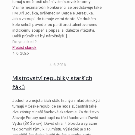
turnaj s možností uhrání velmistrovské normy.
V silné mezinárodní konkurenci se představuje také
FM Jiří Bouška, svěřenec IM Sergeje Berezjuka.
Jirka vstoupil do turnaje velmi dobře. Ve druhém
kole sehrál povedenou partii proti talentovanému
indickému soupeři a připsal si důležité vítězství.
Další průběh už byl náročnější.
[…]
Do you like it?
Přečíst článek
4. 6. 2026
4. 6. 2026
Mistrovství republiky starších
žáků
Jednoho z nejstarších stále hraných mládežnických
turnajů v České republice se letos zúčastnili také
dva zástupci naší šachové akademie. Za družstvo
Slavoje Poruby nastoupil na třetí šachovnici David
Vydra (ŠK Šenov). David uhrál 4,5 bodu a výrazně
tak pomohl týmu k 13. místu. Výsledek je o to
cennější, že všichni hráči družstva mohou tuto