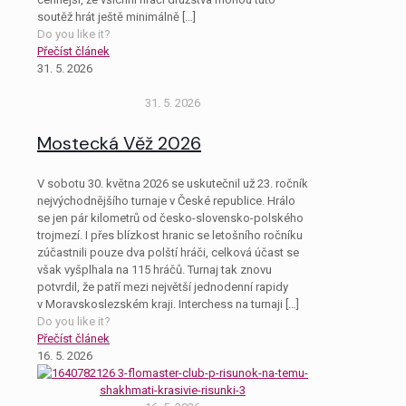
soutěž hrát ještě minimálně
[…]
Do you like it?
Přečíst článek
31. 5. 2026
31. 5. 2026
Mostecká Věž 2026
V sobotu 30. května 2026 se uskutečnil už 23. ročník
nejvýchodnějšího turnaje v České republice. Hrálo
se jen pár kilometrů od česko-slovensko-polského
trojmezí. I přes blízkost hranic se letošního ročníku
zúčastnili pouze dva polští hráči, celková účast se
však vyšplhala na 115 hráčů. Turnaj tak znovu
potvrdil, že patří mezi největší jednodenní rapidy
v Moravskoslezském kraji. Interchess na turnaji
[…]
Do you like it?
Přečíst článek
16. 5. 2026