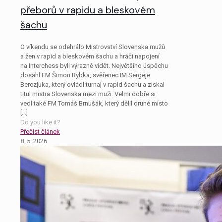
přeborů v rapidu a bleskovém
šachu
O víkendu se odehrálo Mistrovství Slovenska mužů
a žen v rapid a bleskovém šachu a hráči napojení
na Interchess byli výrazně vidět. Největšího úspěchu
dosáhl FM Šimon Rybka, svěřenec IM Sergeje
Berezjuka, který ovládl turnaj v rapid šachu a získal
titul mistra Slovenska mezi muži. Velmi dobře si
vedl také FM Tomáš Brnušák, který dělil druhé místo
[…]
Do you like it?
Přečíst článek
8. 5. 2026