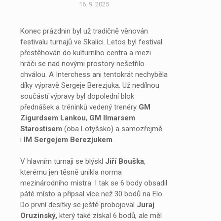
16. 9. 2025
Konec prázdnin byl už tradičně věnován
festivalu turnajů ve Skalici. Letos byl festival
přestěhován do kulturního centra a mezi
hráči se nad novými prostory nešetřilo
chválou. A Interchess ani tentokrát nechyběla
díky výpravě Sergeje Berezjuka. Už nedílnou
součástí výpravy byl dopolední blok
přednášek a tréninků vedený trenéry
GM
Zigurdsem Lankou
,
GM Ilmarsem
Starostisem
(oba Lotyšsko) a samozřejmě
i
IM Sergejem Berezjukem
.
V hlavním turnaji se blýskl
Jiří Bouška
,
kterému jen těsně unikla norma
mezinárodního mistra. I tak se 6 body obsadil
páté místo a připsal více než 30 bodů na Elo.
Do první desítky se ještě probojoval
Juraj
Oruzinský,
který také získal 6 bodů, ale měl