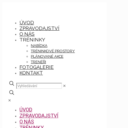
ÚVOD
ZPRAVODAJSTVÍ
O NÁS
TRÉNINKY
NABÍDKA
TRÉNINKOVÉ PROSTORY
PLÁNOVANÉ AKCE
TRENÉŘI
FOTOGALERIE
KONTAKT
✕
✕
ÚVOD
ZPRAVODAJSTVÍ
O NÁS
TRÉNINKY