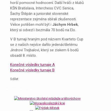
horší pomocné hodnocení. Další hráči z klubů
KŠN Bratislava, Interchess CVC Senica,
Šachy Štěpán a juniorské slovenské
reprezentace zejména sbírali zkušenosti.
Velice potěšen mohl být i
Jáchym Hrbek
,
který si odvezl i bezmála 70 bodů na Elo.
V B turnaji hraným pod názvem Kvarteto Cup
se z našich nejvíce dařilo jedenáctiletému
Jindrovi Trejbalovi, který se ziskem 6 bodů
obsadil 8. místo.
Konečné výsledky turnaje A
Konečné výsledky turnaje B
Sdílet
Partneři a sponzoři