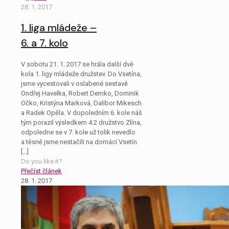
28. 1. 2017
1. liga mládeže –
6. a 7. kolo
V sobotu 21. 1. 2017 se hrála další dvě
kola 1. ligy mládeže družstev. Do Vsetína,
jsme vycestovali v oslabené sestavě
Ondřej Havelka, Robert Demko, Dominik
Očko, Kristýna Marková, Dalibor Mikesch
a Radek Opěla. V dopoledním 6. kole náš
tým porazil výsledkem 4:2 družstvo Zlína,
odpoledne se v 7. kole už tolik nevedlo
a těsně jsme nestačili na domácí Vsetín
[…]
Do you like it?
Přečíst článek
28. 1. 2017