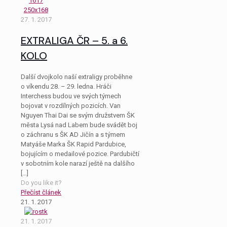
27. 1. 2017
EXTRALIGA ČR – 5. a 6.
KOLO
Další dvojkolo naší extraligy proběhne
o víkendu 28. – 29. ledna. Hráči
Interchess budou ve svých týmech
bojovat v rozdílných pozicích. Van
Nguyen Thai Dai se svým družstvem ŠK
města Lysá nad Labem bude svádět boj
o záchranu s ŠK AD Jičín a s týmem
Matyáše Marka ŠK Rapid Pardubice,
bojujícím o medailové pozice. Pardubičtí
v sobotním kole narazí ještě na dalšího
[…]
Do you like it?
Přečíst článek
21. 1. 2017
21. 1. 2017