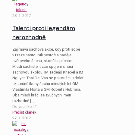
28. 1. 2017
Talenti proti legendám
nerozhodně
Zajímavá šachová akce, kdy proti sobě
v Praze nastoupili nestoři a naděje
světového šachu, skončila plichtou.
Mladí šachisté, úzce spojení s naší
šachovou školou, IM Tadeáš Kriebel a IM
Nguyen Thai Dai Van se pokoušeli zdolat
skutečné ikony šachu minulých let GM
Vlastimila Horta a GM Roberta Hübnera.
Oba mladí hráči se zvučných jmen
rozhodně
[…]
Do you like it?
Přečíst článek
27. 1. 2017