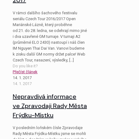
2017
V rámci dalšího šachového festivalu
seriálu Czech Tour 2016/2017 Open
Mariánské Lázně, který proběhne
od 21. do 28. ledna, se odehrají mimo jiné
i dva uzavřené GM turnaje. V turnaji A2
(průměrné ELO 2430) nastoupí i náš člen
IM Nguyen Thai Dai Van. Vanovi budeme
k zisku další GM normy držet palce! Web
Czech Tour, nasazení, výsledky,
[…]
Do you like it?
Přečíst článek
14. 1. 2017
14. 1. 2017
Nepravdivá informace
ve Zpravodaji Rady Města
Frýdku-Místku
V posledním loňském čísle Zpravodaje
Rady Města Frýdku-Místku jsme se mohli