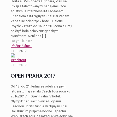
Horta a GM Roberta Hůbnera, kteří se
utkají s talentovanými nadějemi úzce
spjatými s Interchess IM Tadeášem
Kriebelem a IM Nguyen Thai Dai Vanem.
Zápas se odehraje v hotelu Galerie
Royale v Praze od 16. do 20. ledna a Hrají
se čtyři kola scheveningenským
systémem. Není bez
[…]
Do you like it?
Přečíst článek
11. 1. 2017
11. 1. 2017
OPEN PRAHA 2017
Od 13. do 21. ledna se odehraje první
letošní turnaj seriálu Czech Tour ročníku
2016/2017 – Open Praha. V hotelu
Olympik nad šachovnice B openu
usednou i bratři Vinh a Vi Nguyen Thai
Dai. Klukům přejeme hodně úspěchů.
Web Czech Tour, nasazení a výsledky, on-