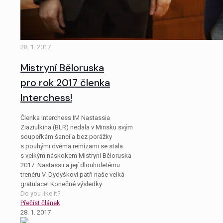
28. 1. 2017
Mistryní Běloruska
pro rok 2017 členka
Interchess!
Členka Interchess IM Nastassia
Ziaziulkina (BLR) nedala v Minsku svým
soupeřkám šanci a bez porážky
s pouhými dvěma remízami se stala
s velkým náskokem Mistryní Běloruska
2017. Nastassii a její dlouholetému
trenéru V. Dydyškoví patří naše velká
gratulace! Konečné výsledky.
Do you like it?
Přečíst článek
28. 1. 2017