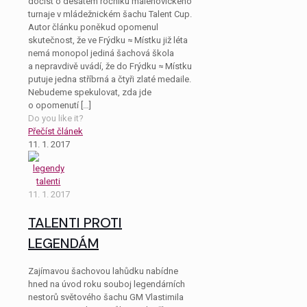
dočíst o desátém ročníku malenovického
turnaje v mládežnickém šachu Talent Cup.
Autor článku poněkud opomenul
skutečnost, že ve Frýdku ≈ Místku již léta
nemá monopol jediná šachová škola
a nepravdivě uvádí, že do Frýdku ≈ Místku
putuje jedna stříbrná a čtyři zlaté medaile.
Nebudeme spekulovat, zda jde
o opomenutí
[…]
Do you like it?
Přečíst článek
11. 1. 2017
11. 1. 2017
TALENTI PROTI
LEGENDÁM
Zajímavou šachovou lahůdku nabídne
hned na úvod roku souboj legendárních
nestorů světového šachu GM Vlastimila