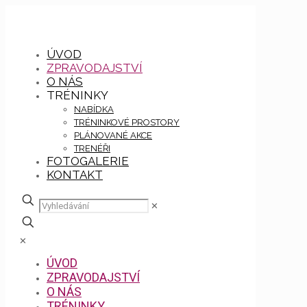
ÚVOD
ZPRAVODAJSTVÍ
O NÁS
TRÉNINKY
NABÍDKA
TRÉNINKOVÉ PROSTORY
PLÁNOVANÉ AKCE
TRENÉŘI
FOTOGALERIE
KONTAKT
✕
✕
ÚVOD
ZPRAVODAJSTVÍ
O NÁS
TRÉNINKY