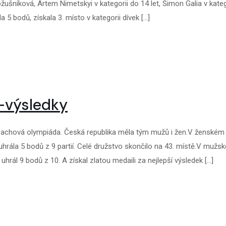
ušníková, Artem Nimetskyi v kategorii do 14 let, Šimon Galia v kateg
la 5 bodů, získala 3. místo v kategorii dívek
[…]
-výsledky
. šachová olympiáda. Česká republika měla tým mužů i žen.V ženském
uhrála 5 bodů z 9 partií. Celé družstvo skončilo na 43. místě.V mužs
uhrál 9 bodů z 10. A získal zlatou medaili za nejlepší výsledek
[…]