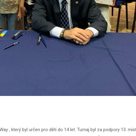
 Way , který byl určen pro děti do 14 let. Turnaj byl za podpory 13. mis