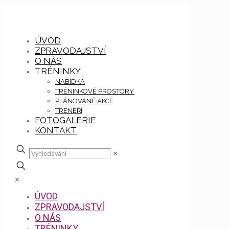
ÚVOD
ZPRAVODAJSTVÍ
O NÁS
TRÉNINKY
NABÍDKA
TRÉNINKOVÉ PROSTORY
PLÁNOVANÉ AKCE
TRENÉŘI
FOTOGALERIE
KONTAKT
✕
✕
ÚVOD
ZPRAVODAJSTVÍ
O NÁS
TRÉNINKY