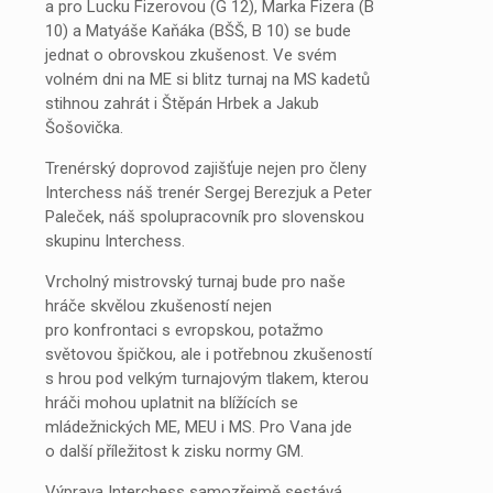
a pro Lucku Fizerovou (G 12), Marka Fizera (B
10) a Matyáše Kaňáka (BŠŠ, B 10) se bude
jednat o obrovskou zkušenost. Ve svém
volném dni na ME si blitz turnaj na MS kadetů
stihnou zahrát i Štěpán Hrbek a Jakub
Šošovička.
Trenérský doprovod zajišťuje nejen pro členy
Interchess náš trenér Sergej Berezjuk a Peter
Paleček, náš spolupracovník pro slovenskou
skupinu Interchess.
Vrcholný mistrovský turnaj bude pro naše
hráče skvělou zkušeností nejen
pro konfrontaci s evropskou, potažmo
světovou špičkou, ale i potřebnou zkušeností
s hrou pod velkým turnajovým tlakem, kterou
hráči mohou uplatnit na blížících se
mládežnických ME, MEU i MS. Pro Vana jde
o další příležitost k zisku normy GM.
Výprava Interchess samozřejmě sestává