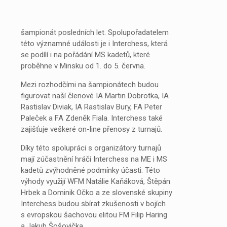
šampionát posledních let. Spolupořadatelem
této významné události je i Interchess, která
se podílí i na pořádání MS kadetů, které
proběhne v Minsku od 1. do 5. června.
Mezi rozhodčími na šampionátech budou
figurovat naší členové IA Martin Dobrotka, IA
Rastislav Diviak, IA Rastislav Bury, FA Peter
Paleček a FA Zdeněk Fiala. Interchess také
zajišťuje veškeré on-line přenosy z turnajů.
Díky této spolupráci s organizátory turnajů
mají zúčastnění hráči Interchess na ME i MS
kadetů zvýhodněné podmínky účasti. Této
výhody využijí WFM Natálie Kaňáková, Štěpán
Hrbek a Dominik Očko a ze slovenské skupiny
Interchess budou sbírat zkušenosti v bojích
s evropskou šachovou elitou FM Filip Haring
a Jakub Šošovička.