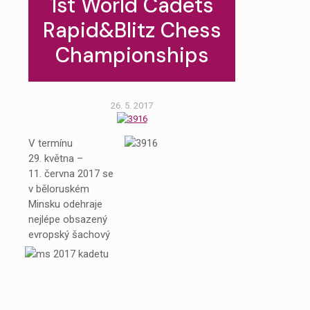
1st World Cadets
Rapid&Blitz Chess
Championships
26. 5. 2017
V termínu
29. května –
11. června 2017 se
v běloruském
Minsku odehraje
nejlépe obsazený
evropský šachový