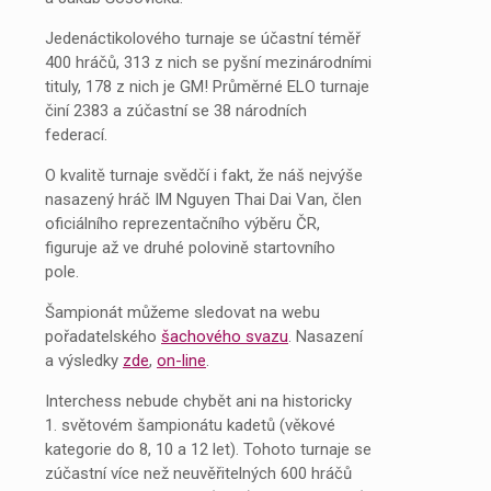
Jedenáctikolového turnaje se účastní téměř
400 hráčů, 313 z nich se pyšní mezinárodními
tituly, 178 z nich je GM! Průměrné ELO turnaje
činí 2383 a zúčastní se 38 národních
federací.
O kvalitě turnaje svědčí i fakt, že náš nejvýše
nasazený hráč IM Nguyen Thai Dai Van, člen
oficiálního reprezentačního výběru ČR,
figuruje až ve druhé polovině startovního
pole.
Šampionát můžeme sledovat na webu
pořadatelského
šachového svazu
. Nasazení
a výsledky
zde
,
on-line
.
Interchess nebude chybět ani na historicky
1. světovém šampionátu kadetů (věkové
kategorie do 8, 10 a 12 let). Tohoto turnaje se
zúčastní více než neuvěřitelných 600 hráčů