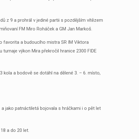
bodů z 9 a prohrál v jediné partii s pozdějším vítězem
ž zmiňovaní FM Miro Roháček a GM Jan Markoš.
ho favorita a budoucího mistra SR IM Viktora
hu turnaje výkon Mira překročil hranice 2300 FIDE
í 3 kola a bodově se dotáhl na dělené 3. – 6. místo,
a jako patnáctiletá bojovala s hráčkami i o pět let
18 a do 20 let.