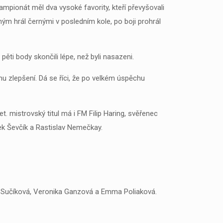
Šampionát měl dva vysoké favority, kteří převyšovali
ným hrál černými v posledním kole, po boji prohrál
 pěti body skončili lépe, než byli nasazeni.
u zlepšení. Dá se říci, že po velkém úspěchu
t. mistrovský titul má i FM Filip Haring, svěřenec
rek Ševčík a Rastislav Nemečkay.
na Sučíková, Veronika Ganzová a Emma Poliaková.