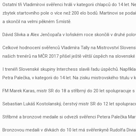
Ostatní tři Vladimírovi svěřenci hráli v kategorii chlapců do 14 let
zbytek startovního pole o více než 200 elo bodů. Martinovi se poda
a skončil na velmi pěkném 5.místě.
Dávid Slivka a Alex Jenčopaľa v loňském roce skončili v druhé polovině
Celkové hodnocení svěřenců Vladimíra Tally na Mistrovství Slovensk
našich trenérů na MČR 2017 přišel ještě větší úspěch na slovenské 
I trenéři Slovenské skupiny Interchess slavili řadu úspěchů. Napříkl
Petra Palečka, v kategorii do 14 let. Na zisku mistrovského titulu 
FM Marek Karas, mistr SR do 18 a stříbrný do 20 let spolupracuj
Sebastian Lukáš Kostolanský, čerstvý mistr SR do 12 let spolupr
Stříbrné a bronzové medaile si odvezli svěřenci Petera Palečka M
Bronzovou medaili v dívkách do 10 let má svěřenkyně Rudolfa Diviak