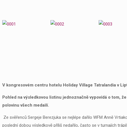
V kongresovém centru hotelu Holiday Village Tatralandia v Li
Pohled na výsledkovou listinu jednoznačně vypovídá o tom, že 
polovinu všech medailí.
Ze svěřenců Sergeje Berezjuka se nejlépe dařilo WFM Anně Vrtiakové,
poslední dobou výsledkově příliš nedařilo, často se v turnajích tr