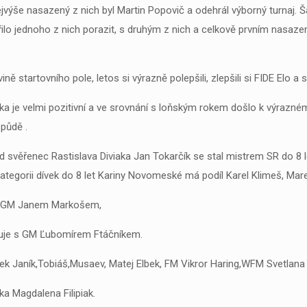
. Nejvýše nasazený z nich byl Martin Popovič a odehrál výborný turnaj. 
řilo jednoho z nich porazit, s druhým z nich a celkově prvním nasaze
 startovního pole, letos si výrazně polepšili, zlepšili si FIDE Elo a s
a je velmi pozitivní a ve srovnání s loňským rokem došlo k výrazném
půdě .
ad svěřenec Rastislava Diviaka Jan Tokarčík se stal mistrem SR do 8 le
v kategorii dívek do 8 let Kariny Novomeské má podíl Karel Klimeš, Ma
e s GM Janem Markošem,
acuje s GM Ľubomírem Ftáčníkem.
arek Janík,Tobiáš,Musaev, Matej Elbek, FM Vikror Haring,WFM Svetla
a Magdalena Filipiak.