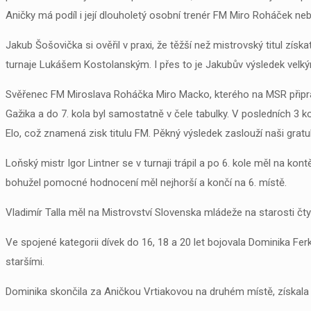
Aničky má podíl i její dlouholetý osobní trenér FM Miro Roháček n
Jakub Šošovička si ověřil v praxi, že těžší než mistrovský titul získa
turnaje Lukášem Kostolanským. I přes to je Jakubův výsledek velk
Svěřenec FM Miroslava Roháčka Miro Macko, kterého na MSR připravov
Gažika a do 7. kola byl samostatně v čele tabulky. V posledních 3 ko
Elo, což znamená zisk titulu FM. Pěkný výsledek zaslouží naši gratul
Loňský mistr Igor Lintner se v turnaji trápil a po 6. kole měl na kont
bohužel pomocné hodnocení měl nejhorší a končí na 6. místě.
Vladimír Talla měl na Mistrovství Slovenska mládeže na starosti čt
Ve spojené kategorii dívek do 16, 18 a 20 let bojovala Dominika Fer
staršími.
Dominika skončila za Aničkou Vrtiakovou na druhém místě, získala mis