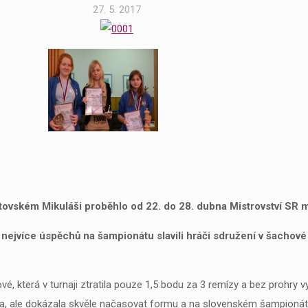
27. 5. 2017
ptovském Mikuláši proběhlo od 22. do 28. dubna Mistrovství SR 
nejvíce úspěchů na šampionátu slavili hráči sdružení v šachové 
 která v turnaji ztratila pouze 1,5 bodu za 3 remízy a bez prohry vyh
ápila, ale dokázala skvěle načasovat formu a na slovenském šampioná