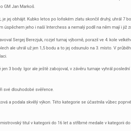
ebo GM Jan Markoš.
t, je jej obhájit. Kubko letos po loňském zlatu skončil druhý, uhrál 7 
ým úspěchem jeho i naší Interchess a nemalý podíl na něm mají i ji
al Sergej Berezjuk, rozjel turnaj výborně, porazil ve 4. kole velké
lech ale uhrál už jen 1,5 bodu a to jej odsunulo na 3. místo. V průbě
aci.
ě jen 3 body. Igor ale ještě zabojoval, v závěru turnaje vyhrál posledn
yři své dlouhodobé svěřence.
ková a podala skvělý výkon. Této kategorie se účastnila vůbec poprvé 
trovský titul v kategorii do 16 let a stříbrné medaile v kategorii do 