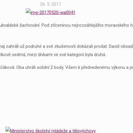
26. 5. 2017
 Hukvaldské šachování. Pod zříceninou nejrozsáhlejšího moravského hrad
aj zahráli už podruhé a své zkušenosti dokázali prodat: David obsadil 
lkově sedmá, mezi dívkami ve své kategorii byla druhá.
ačáková. Oba uhráli solidní 2 body. Všem k předvedenému výkonu a 