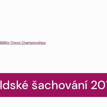
id&Blitz Chess Championships
ldské šachování 20