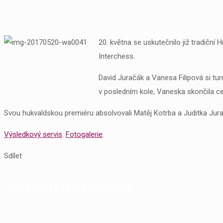
20. května se uskutečnilo již tradiční
Interchess.
David Juračák a Vanesa Filipová si turn
v posledním kole, Vaneska skončila ce
Svou hukvaldskou premiéru absolvovali Matěj Kotrba a Juditka Jur
Výsledkový servis
.
Fotogalerie
.
Sdílet
Partneři a sponzoři