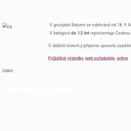
V gruzijské Batumi se odehrává od 18. 9. 
V kategorii
do 12 let
reprezentuje Českou 
V dalších kolech jí přejeme spoustu úspěšný
Průběžné výsledky
,
web pořadatele
,
online
Sdílet
Partneři a sponzoři