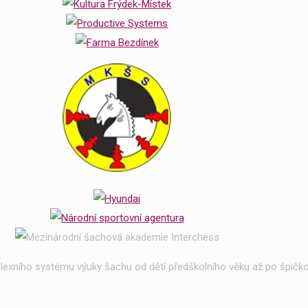
exního systému výuky šachu od dětí předškolního věku až po špičko