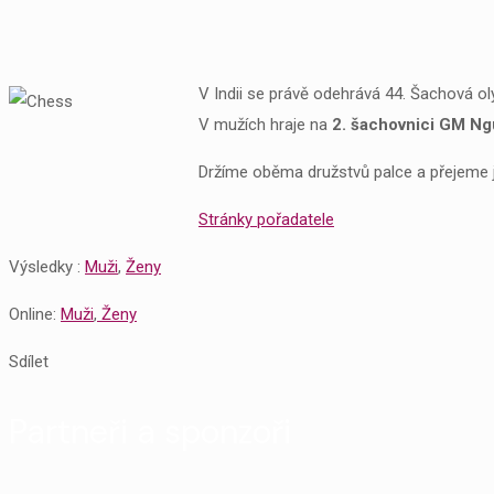
V Indii se právě odehrává 44. Šachová oly
V mužích hraje na
2. šachovnici GM Ng
Držíme oběma družstvů palce a přejeme j
Stránky pořadatele
Výsledky :
Muži
,
Ženy
Online:
Muži
,
Ženy
Sdílet
Partneři a sponzoři