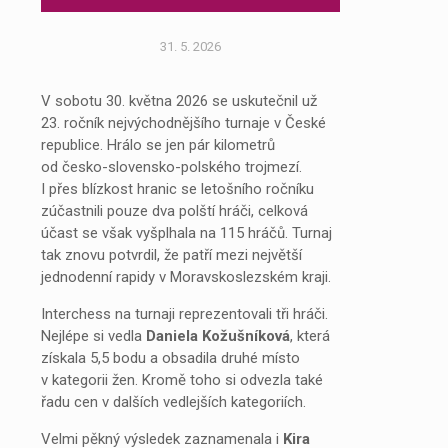
31. 5. 2026
V sobotu 30. května 2026 se uskutečnil už
23. ročník nejvýchodnějšího turnaje v České
republice. Hrálo se jen pár kilometrů
od česko-slovensko-polského trojmezí.
I přes blízkost hranic se letošního ročníku
zúčastnili pouze dva polští hráči, celková
účast se však vyšplhala na 115 hráčů. Turnaj
tak znovu potvrdil, že patří mezi největší
jednodenní rapidy v Moravskoslezském kraji.
Interchess na turnaji reprezentovali tři hráči.
Nejlépe si vedla
Daniela Kožušníková
, která
získala 5,5 bodu a obsadila druhé místo
v kategorii žen. Kromě toho si odvezla také
řadu cen v dalších vedlejších kategoriích.
Velmi pěkný výsledek zaznamenala i
Kira