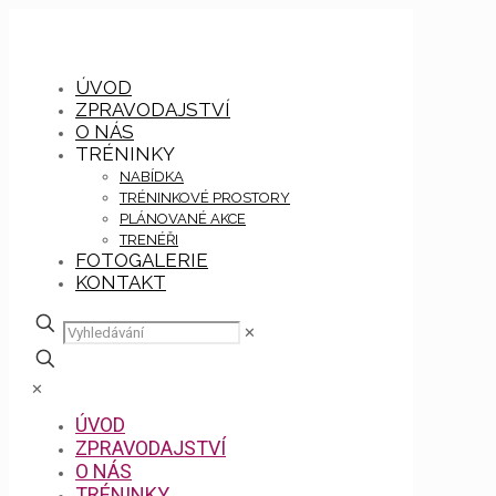
ÚVOD
ZPRAVODAJSTVÍ
O NÁS
TRÉNINKY
NABÍDKA
TRÉNINKOVÉ PROSTORY
PLÁNOVANÉ AKCE
TRENÉŘI
FOTOGALERIE
KONTAKT
✕
✕
ÚVOD
ZPRAVODAJSTVÍ
O NÁS
TRÉNINKY