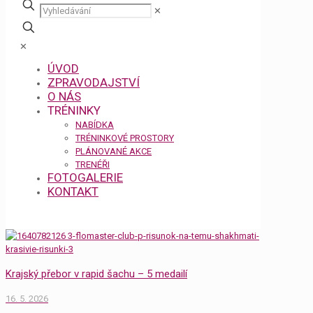
✕
✕
ÚVOD
ZPRAVODAJSTVÍ
O NÁS
TRÉNINKY
NABÍDKA
TRÉNINKOVÉ PROSTORY
PLÁNOVANÉ AKCE
TRENÉŘI
FOTOGALERIE
KONTAKT
Krajský přebor v rapid šachu – 5 medailí
16. 5. 2026