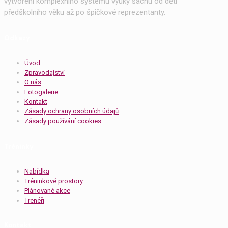
vytvoření komplexního systému výuky šachu od dětí
předškolního věku až po špičkové reprezentanty.
Odkazy
Úvod
Zpravodajství
O nás
Fotogalerie
Kontakt
Zásady ochrany osobních údajů
Zásady používání cookies
Tréninky
Nabídka
Tréninkové prostory
Plánované akce
Trenéři
Kontakt