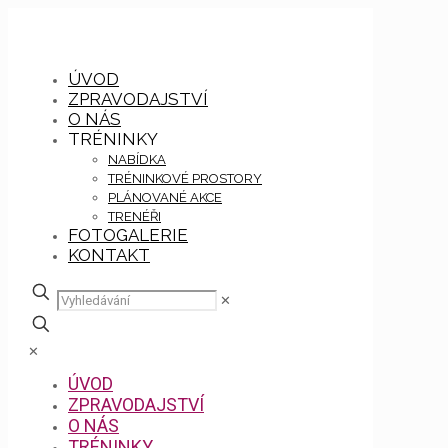
ÚVOD
ZPRAVODAJSTVÍ
O NÁS
TRÉNINKY
NABÍDKA
TRÉNINKOVÉ PROSTORY
PLÁNOVANÉ AKCE
TRENÉŘI
FOTOGALERIE
KONTAKT
✕
✕
ÚVOD
ZPRAVODAJSTVÍ
O NÁS
TRÉNINKY