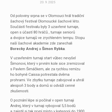
20. 9. 2025
Od poloviny srpna se v Olomouci hrál tradiční
šachový festival Olomoucké šachové léto.
Součástí festivalu byly 3 uzavřené turnaje,
open s účastí 80 hráčů , turnaje seniorů
a dvojice turnajů ve zrychleném tempu. Stopu
naší šachové akademie zde zanechali
Borecky Andrej
a
Šimon Rybka
.
V uzavřeném turnaji start vůbec nevyšel
Šimonovi, který v prvním kole sice zremizoval
s Pavlem Šimáčkem, ale za rychlou remízu
ho bohyně Caissa potrestala dvěma
prohrami. Ve zbytku turnaje zabojoval a uhrál
alespoň 3 body a domů si odváží cenné
zkušenosti.
O poznání lépe si počínal v open turnaji
Andrej, který v turnaji vybojoval 5,5 bodů
a zajistil si tak první místo v kategorii do 1900