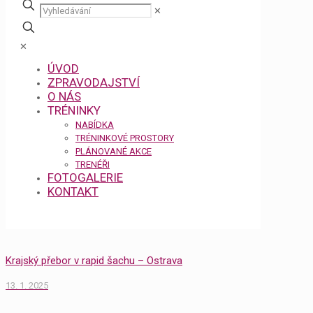
✕
✕
ÚVOD
ZPRAVODAJSTVÍ
O NÁS
TRÉNINKY
NABÍDKA
TRÉNINKOVÉ PROSTORY
PLÁNOVANÉ AKCE
TRENÉŘI
FOTOGALERIE
KONTAKT
Krajský přebor v rapid šachu – Ostrava
13. 1. 2025