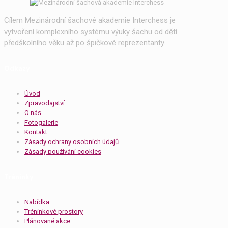
Cílem Mezinárodní šachové akademie Interchess je
vytvoření komplexního systému výuky šachu od dětí
předškolního věku až po špičkové reprezentanty.
Odkazy
Úvod
Zpravodajství
O nás
Fotogalerie
Kontakt
Zásady ochrany osobních údajů
Zásady používání cookies
Tréninky
Nabídka
Tréninkové prostory
Plánované akce