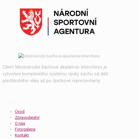
Cílem Mezinárodní šachové akademie Interchess je
vytvoření komplexního systému výuky šachu od dětí
předškolního věku až po špičkové reprezentanty.
Odkazy
Úvod
Zpravodajství
O nás
Fotogalerie
Kontakt