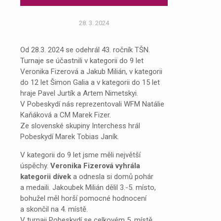
28. 3. 2024
Od 28.3. 2024 se odehrál 43. ročník TŠN.
Turnaje se účastnili v kategorii do 9 let
Veronika Fizerová a Jakub Milián, v kategorii
do 12 let Šimon Galia a v kategorii do 15 let
hraje Pavel Jurtík a Artem Nimetskyi.
V Pobeskydí nás reprezentovali WFM Natálie
Kaňáková a CM Marek Fizer.
Ze slovenské skupiny Interchess hrál
Pobeskydí Marek Tobias Janík.
V kategorii do 9 let jsme měli největší
úspěchy.
Veronika Fizerová vyhrála
kategorii dívek
a odnesla si domů pohár
a medaili. Jakoubek Milián dělil 3.-5. místo,
bohužel měl horší pomocné hodnocení
a skončil na 4. místě.
V turnaji Pobeskydí se celkovém 5. místě