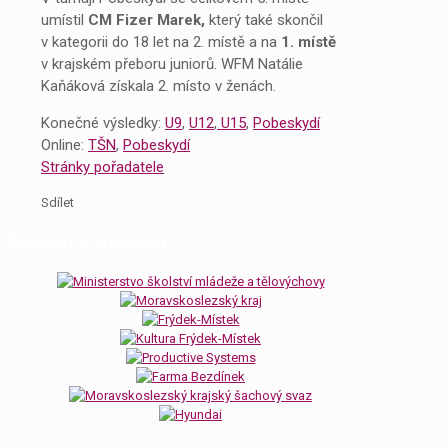
umístil
CM Fizer Marek,
který také skončil
v kategorii do 18 let na 2. místě a na
1. místě
v krajském přeboru juniorů. WFM Natálie
Kaňáková získala 2. místo v ženách.
Konečné výsledky:
U9
,
U12
,
U15
,
Pobeskydí
Online:
TŠN
,
Pobeskydí
Stránky pořadatele
Sdílet
Partneři a sponzoři