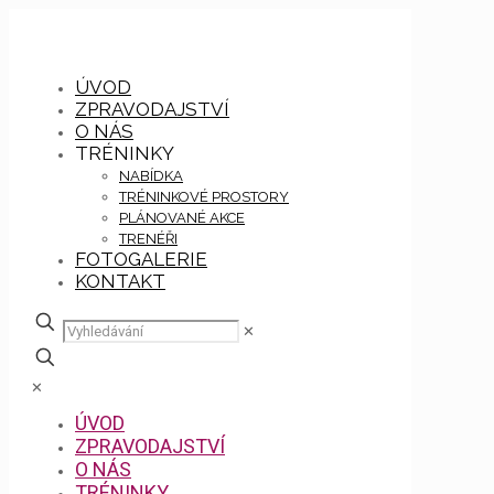
ÚVOD
ZPRAVODAJSTVÍ
O NÁS
TRÉNINKY
NABÍDKA
TRÉNINKOVÉ PROSTORY
PLÁNOVANÉ AKCE
TRENÉŘI
FOTOGALERIE
KONTAKT
✕
✕
ÚVOD
ZPRAVODAJSTVÍ
O NÁS
TRÉNINKY