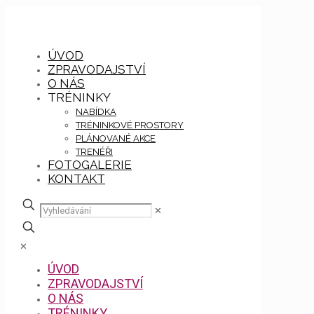
ÚVOD
ZPRAVODAJSTVÍ
O NÁS
TRÉNINKY
NABÍDKA
TRÉNINKOVÉ PROSTORY
PLÁNOVANÉ AKCE
TRENÉŘI
FOTOGALERIE
KONTAKT
✕
✕
ÚVOD
ZPRAVODAJSTVÍ
O NÁS
TRÉNINKY