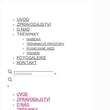
ÚVOD
ZPRAVODAJSTVÍ
O NÁS
TRÉNINKY
NABÍDKA
TRÉNINKOVÉ PROSTORY
PLÁNOVANÉ AKCE
TRENÉŘI
FOTOGALERIE
KONTAKT
✕
✕
ÚVOD
ZPRAVODAJSTVÍ
O NÁS
TRÉNINKY