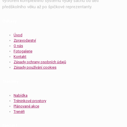
vytvoření komplexního systému výuky šachu od dětí
předškolního věku až po špičkové reprezentanty.
Odkazy
Úvod
Zpravodajství
O nás
Fotogalerie
Kontakt
Zásady ochrany osobních údajů
Zásady používání cookies
Tréninky
Nabídka
Tréninkové prostory
Plánované akce
Trenéři
Kontakt