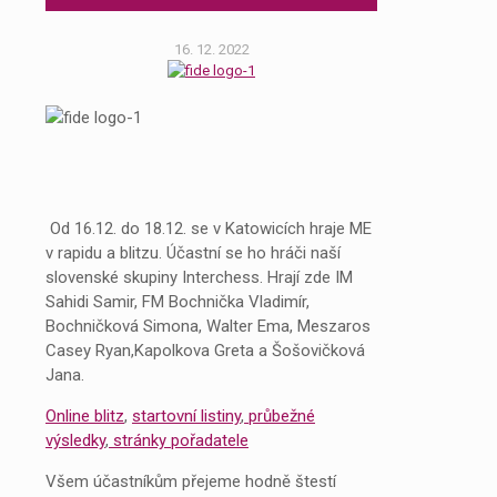
16. 12. 2022
Od 16.12. do 18.12. se v Katowicích hraje ME
v rapidu a blitzu. Účastní se ho hráči naší
slovenské skupiny Interchess. Hrají zde IM
Sahidi Samir, FM Bochnička Vladimír,
Bochničková Simona, Walter Ema, Meszaros
Casey Ryan,Kapolkova Greta a Šošovičková
Jana.
Online blitz
,
startovní listiny
,
průbežné
výsledky
,
stránky pořadatele
Všem účastníkům přejeme hodně štestí