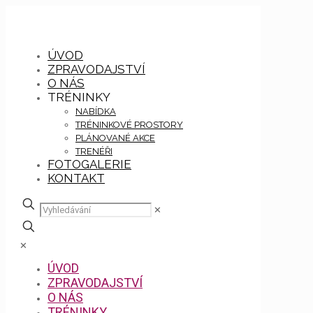
ÚVOD
ZPRAVODAJSTVÍ
O NÁS
TRÉNINKY
NABÍDKA
TRÉNINKOVÉ PROSTORY
PLÁNOVANÉ AKCE
TRENÉŘI
FOTOGALERIE
KONTAKT
✕
✕
ÚVOD
ZPRAVODAJSTVÍ
O NÁS
TRÉNINKY