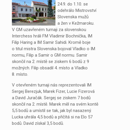
24.9. do 1.10. se
odehrálo Mistrovství
Slovenska mužů
a žen v Kežmaroku.
V GM uzavřeném turnaji za slovenskou
Interchess hráli FM Vladimir Bochnička, IM
Filip Haring a IM Samir Sahidi. Kromě boje
o titul mistra Slovenska bojoval Vladko o IM
normu, Filip a Samir o GM normu. Samir
skončil na 2. místě se ziskem 6 bodů z 9
možných. Filip obsadil 4. místo a Vladko
8. místo.
V otevřeném turnaji nás reprezentovali IM
Sergej Berezjuk, Marek Fizer, Lucie Fizerová
a David Juračák. Sergej se ziskem 7 bodů
skončil na 2. místě. Marek měl na svém kontě
5,5 bodů a umístil se tak, jak byl nasazený.
Lucka uhrála 4,5 bodů a přičítá si na Elo 57
bodů. David získal 3,5 bodů.