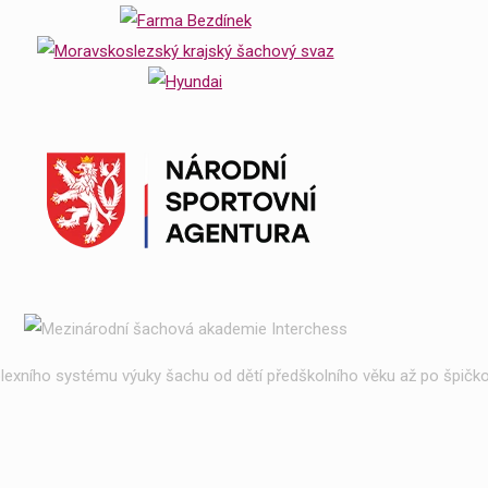
exního systému výuky šachu od dětí předškolního věku až po špičko