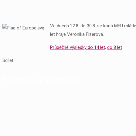
Ve dnech 22.8. do 30.8. se koná MEU mládeže
let hraje Veronika Fizerová.
Průběžné výsledky do 14 let
,
do 8 let
Sdílet
Partneři a sponzoři