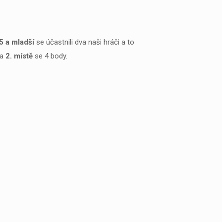
5 a mladší
se účastnili dva naši hráči a to
na
2. místě
se 4 body.