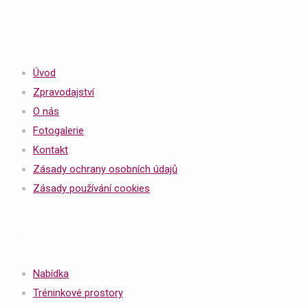
Odkazy
Úvod
Zpravodajství
O nás
Fotogalerie
Kontakt
Zásady ochrany osobních údajů
Zásady používání cookies
Tréninky
Nabídka
Tréninkové prostory