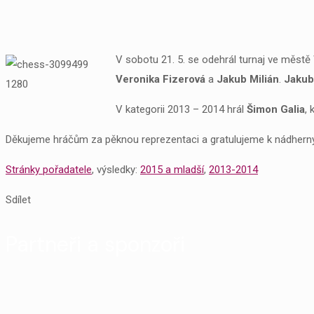
V sobotu 21. 5. se odehrál turnaj ve městě 
Veronika Fizerová
a
Jakub Milián
.
Jakub
V kategorii 2013 – 2014 hrál
Šimon Galia
, 
Děkujeme hráčům za pěknou reprezentaci a gratulujeme k nádher
Stránky pořadatele
, výsledky:
2015 a mladší
,
2013-2014
Sdílet
Partneři a sponzoři