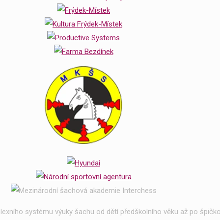
exního systému výuky šachu od dětí předškolního věku až po špičko