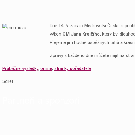
Dne 14. 5. začalo Mistrovství České republ
výkon
GM Jana Krejčího,
který byl dlouh
Přejeme jim hodně úspěšných tahů a krásné
Zprávy z každého dne můžete najít na str
Průběžné výsledky
,
online
,
stránky pořadatele
Sdílet
Partneři a sponzoři