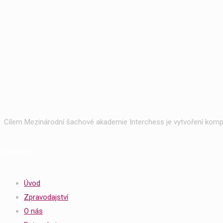
Cílem Mezinárodní šachové akademie Interchess je vytvoření kompl
Odkazy
Úvod
Zpravodajství
O nás