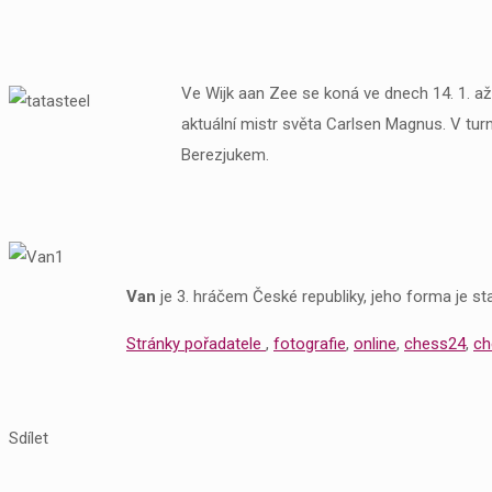
Ve Wijk aan Zee se koná ve dnech 14. 1. až 3
aktuální mistr světa Carlsen Magnus. V turna
Berezjukem.
Van
je 3. hráčem České republiky, jeho forma je stab
Stránky pořadatele
,
fotografie
,
online
,
chess24
,
c
Sdílet