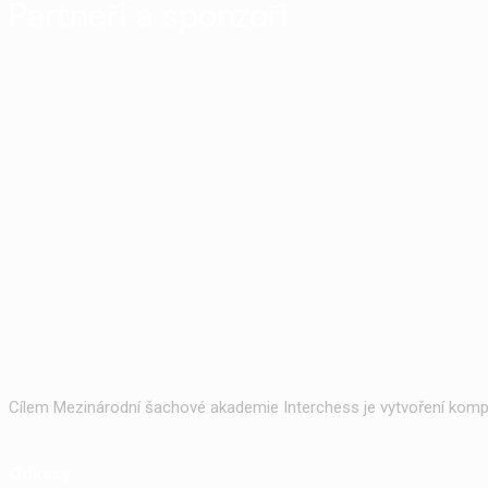
Partneři a sponzoři
Cílem Mezinárodní šachové akademie Interchess je vytvoření kompl
Odkazy