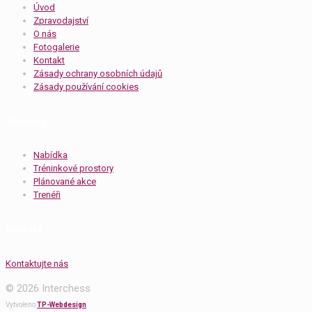
Úvod
Zpravodajství
O nás
Fotogalerie
Kontakt
Zásady ochrany osobních údajů
Zásady používání cookies
Tréninky
Nabídka
Tréninkové prostory
Plánované akce
Trenéři
Kontakt
Kontaktujte nás
© 2026 Interchess
Vytvořeno
TP-Webdesign