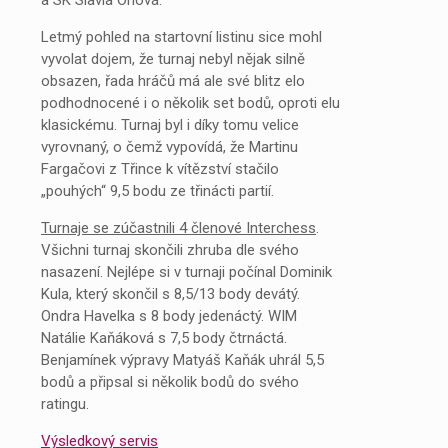
a SK Slavia Orlová.
Letmý pohled na startovní listinu sice mohl
vyvolat dojem, že turnaj nebyl nějak silně
obsazen, řada hráčů má ale své blitz elo
podhodnocené i o několik set bodů, oproti elu
klasickému. Turnaj byl i díky tomu velice
vyrovnaný, o čemž vypovídá, že Martinu
Fargačovi z Třince k vítězství stačilo
„pouhých“ 9,5 bodu ze třinácti partií.
Turnaje se zúčastnili 4 členové Interchess
.
Všichni turnaj skončili zhruba dle svého
nasazení. Nejlépe si v turnaji počínal Dominik
Kula, který skončil s 8,5/13 body devátý.
Ondra Havelka s 8 body jedenáctý. WIM
Natálie Kaňáková s 7,5 body čtrnáctá.
Benjamínek výpravy Matyáš Kaňák uhrál 5,5
bodů a připsal si několik bodů do svého
ratingu.
Výsledkový servis