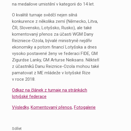
na medailove umistění v kategorii do 14 let.
O kvalitě turnaje svědčí nejen silná
konkurence z několika zemí (Německo, Litva,
ČR, Slovensko, Lotyšsko, Rusko), ale také
komentovaný přenos za účasti WGM Dany
Reizniece-Ozola, bývalé ministryně nejdřív
ekonomiky a potom financí Lotyšska a dnes
vysoko postavené ženy ve federaci FIDE, GM
Zigurdse Lanky, GM Arturse Neiksans. Někteří
z účastníků Danu Reiznice-Ozola mohou také
pamatovat z ME mládeže v lotyšské Rize
v roce 2018.
Odkaz na článek z turnaje na stránkách
lotyšské federace
Výsledky
,
Komentovaný přenos
,
Fotogalerie
Sdílet