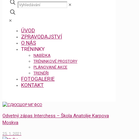
✕
✕
ÚVOD
ZPRAVODAJSTVÍ
O NÁS
TRÉNINKY
NABÍDKA
TRÉNINKOVÉ PROSTORY
PLÁNOVANÉ AKCE
TRENÉŘI
FOTOGALERIE
KONTAKT
Odvetný zápas Interchess – Škola Anatolije Karpova
Moskva
25. 1. 2021