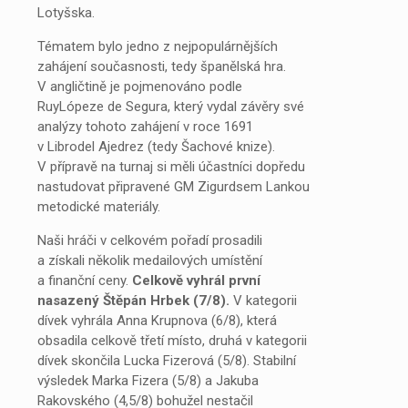
Lotyšska.
Tématem bylo jedno z nejpopulárnějších
zahájení současnosti, tedy španělská hra.
V angličtině je pojmenováno podle
RuyLópeze de Segura, který vydal závěry své
analýzy tohoto zahájení v roce 1691
v Librodel Ajedrez (tedy Šachové knize).
V přípravě na turnaj si měli účastníci dopředu
nastudovat připravené GM Zigurdsem Lankou
metodické materiály.
Naši hráči v celkovém pořadí prosadili
a získali několik medailových umístění
a finanční ceny.
Celkově vyhrál první
nasazený Štěpán Hrbek (7/8).
V kategorii
dívek vyhrála Anna Krupnova (6/8), která
obsadila celkově třetí místo, druhá v kategorii
dívek skončila Lucka Fizerová (5/8). Stabilní
výsledek Marka Fizera (5/8) a Jakuba
Rakovského (4,5/8) bohužel nestačil