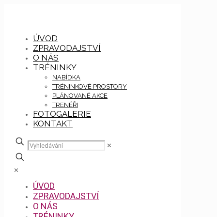
ÚVOD
ZPRAVODAJSTVÍ
O NÁS
TRÉNINKY
NABÍDKA
TRÉNINKOVÉ PROSTORY
PLÁNOVANÉ AKCE
TRENÉŘI
FOTOGALERIE
KONTAKT
✕
✕
ÚVOD
ZPRAVODAJSTVÍ
O NÁS
TRÉNINKY