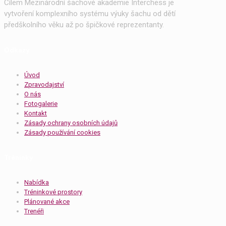
Cílem Mezinárodní šachové akademie Interchess je
vytvoření komplexního systému výuky šachu od dětí
předškolního věku až po špičkové reprezentanty.
Odkazy
Úvod
Zpravodajství
O nás
Fotogalerie
Kontakt
Zásady ochrany osobních údajů
Zásady používání cookies
Tréninky
Nabídka
Tréninkové prostory
Plánované akce
Trenéři