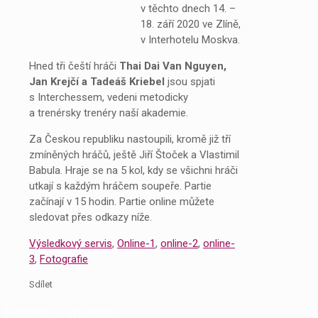
v těchto dnech 14. –
18. září 2020 ve Zlíně,
v Interhotelu Moskva.
Hned tři čeští hráči
Thai Dai Van Nguyen,
Jan Krejčí a Tadeáš Kriebel
jsou spjati
s Interchessem, vedeni metodicky
a trenérsky trenéry naší akademie.
Za Českou republiku nastoupili, kromě již tří
zmíněných hráčů, ještě Jiří Štoček a Vlastimil
Babula. Hraje se na 5 kol, kdy se všichni hráči
utkají s každým hráčem soupeře. Partie
začínají v 15 hodin. Partie online můžete
sledovat přes odkazy níže.
Výsledkový servis
,
Online-1
,
online-2
,
online-
3
,
Fotografie
Sdílet
Partneři a sponzoři