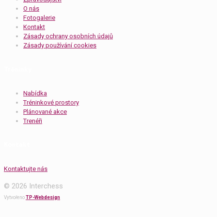
O nás
Fotogalerie
Kontakt
Zásady ochrany osobních údajů
Zásady používání cookies
Tréninky
Nabídka
Tréninkové prostory
Plánované akce
Trenéři
Kontakt
Kontaktujte nás
© 2026 Interchess
Vytvořeno
TP-Webdesign