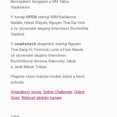
Berezjukem Sergejem a GM Tallou
Vladimírem.
V turnaji
OPEN
startují WIM Kaňáková
Natálie, Hrbek Štěpán, Nguyen Thai Dai Vinh
a ze slovenské skupiny Interchess Bochnička
Vladimír.
V
uzavřených
skupinách startují Nguyen
Thai Dang Vi, Fizerová Lucie a Fizer Marek,
ze slovenské skupiny Interchess
Bochničková Simona, Rakovský Jakub
a Janík Marek Tobias.
Přejeme všem hráčům hodně štěstí a herní
pohodu.
Výsledkový servis
,
Online Challenger
,
Online
Open
,
Webové stránky turnaje
Sdílet