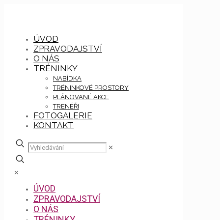
ÚVOD
ZPRAVODAJSTVÍ
O NÁS
TRÉNINKY
NABÍDKA
TRÉNINKOVÉ PROSTORY
PLÁNOVANÉ AKCE
TRENÉŘI
FOTOGALERIE
KONTAKT
✕
✕
ÚVOD
ZPRAVODAJSTVÍ
O NÁS
TRÉNINKY