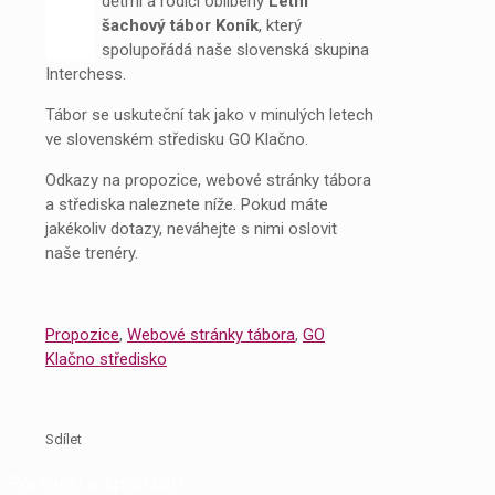
dětmi a rodiči oblíbený
Letní
šachový tábor Koník
, který
spolupořádá naše slovenská skupina
Interchess.
Tábor se uskuteční tak jako v minulých letech
ve slovenském středisku GO Klačno.
Odkazy na propozice, webové stránky tábora
a střediska naleznete níže. Pokud máte
jakékoliv dotazy, neváhejte s nimi oslovit
naše trenéry.
Propozice
,
Webové stránky tábora
,
GO
Klačno středisko
Sdílet
Partneři a sponzoři