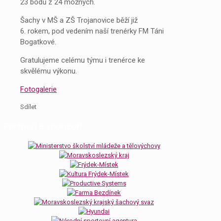
23 bodů z 24 možných.
Šachy v MŠ a ZŠ Trojanovice běží již
6. rokem, pod vedením naší trenérky FM Táni
Bogatkové.
Gratulujeme celému týmu i trenérce ke
skvělému výkonu.
Fotogalerie
Sdílet
Partneři a sponzoři