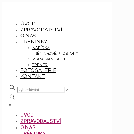
ÚVOD
ZPRAVODAJSTVÍ
O NÁS
TRÉNINKY
NABÍDKA
TRÉNINKOVÉ PROSTORY
PLÁNOVANÉ AKCE
TRENÉŘI
FOTOGALERIE
KONTAKT
✕
✕
ÚVOD
ZPRAVODAJSTVÍ
O NÁS
TRÉNINKY