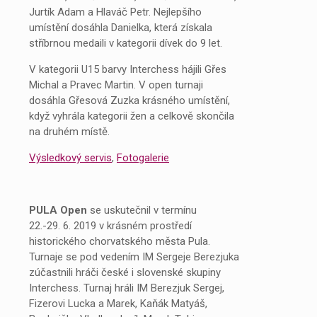
Jurtík Adam a Hlaváč Petr. Nejlepšího
umístění dosáhla Danielka, která získala
stříbrnou medaili v kategorii dívek do 9 let.
V kategorii U15 barvy Interchess hájili Gřes
Michal a Pravec Martin. V open turnaji
dosáhla Gřesová Zuzka krásného umístění,
když vyhrála kategorii žen a celkově skončila
na druhém místě.
Výsledkový servis
,
Fotogalerie
PULA Open
se uskutečnil v termínu
22.-29. 6. 2019 v krásném prostředí
historického chorvatského města Pula.
Turnaje se pod vedením IM Sergeje Berezjuka
zúčastnili hráči české i slovenské skupiny
Interchess. Turnaj hráli IM Berezjuk Sergej,
Fizerovi Lucka a Marek, Kaňák Matyáš,