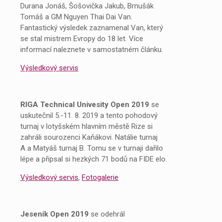
Durana Jonáš, Šošovička Jakub, Brnušák
Tomáš a GM Nguyen Thai Dai Van.
Fantastický výsledek zaznamenal Van, který
se stal mistrem Evropy do 18 let. Více
informací naleznete v samostatném článku.
Výsledkový servis
RIGA Technical Univesity Open 2019
se
uskutečnil 5.-11. 8. 2019 a tento pohodový
turnaj v lotyšském hlavním městě Rize si
zahráli sourozenci Kaňákovi. Natálie turnaj
A a Matyáš turnaj B. Tomu se v turnaji dařilo
lépe a připsal si hezkých 71 bodů na FIDE elo.
Výsledkový servis
,
Fotogalerie
Jeseník Open 2019
se odehrál