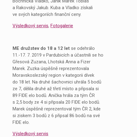
Bochnička Vladko, Janík Marek Tobias
a Rakovský Jakub. Kuba a Vladko získali
ve svých kategoriích finanční ceny.
Výsledkový servis
,
Fotogalerie
ME družstev do 18 a 12 let
se odehrálo
11.-17. 7. 2019 v Pardubicích a účastnili se ho
Gřesová Zuzana, Lhotská Anna a Fizer
Marek. Zuzka úspěšně reprezentovala
Moravskoslezský region v kategorii dívek
do 18 let. Na druhé šachovnici uhrála 5 bodů
ze 7, dělila druhé až třetí místo a připsala si
89 FIDE elo bodů. Anička hrála za tým ČR
s 2,5 body ze 4 si připsala 20 FIDE elo bodů.
Marek úspěšně reprezentoval tým ČR 2, kde
si ziskem 3 bodů z 6 připsal 86 bodů na své
FIDE elo.
Výsledkový servis