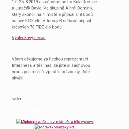
17.-25. 8.2019 a zúčastnili se ho Kula Dominik
a Juračák David. Ve skupině A hrál Dominik,
který skončil na 4. místě a připsal si 8 bodů
na své FIDE elo. V turnaji B si David připsal
krásných 78 FIDE elo bodů.
Výsledkový servis
Všem děkujeme za hezkou reprezentaci
Interchess a těší nás, že jste si šachovou
hrou zpříjemnili či zpestřili prázdniny. Jste
skvělí!
Sdílet
Partneři a sponzoři