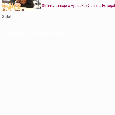
Stránky turnaje a výsledkový servis
,
Fotogal
Sdílet
Partneři a sponzoři