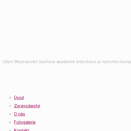
Cílem Mezinárodní šachové akademie Interchess je vytvoření kompl
Odkazy
Úvod
Zpravodajství
O nás
Fotogalerie
Kontakt