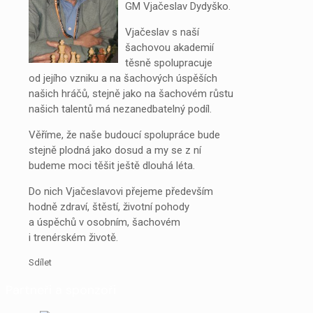
GM Vjačeslav Dydyško.
Vjačeslav s naší
šachovou akademií
těsně spolupracuje
od jejího vzniku a na šachových úspěších
našich hráčů, stejně jako na šachovém růstu
našich talentů má nezanedbatelný podíl.
Věříme, že naše budoucí spolupráce bude
stejně plodná jako dosud a my se z ní
budeme moci těšit ještě dlouhá léta.
Do nich Vjačeslavovi přejeme především
hodně zdraví, štěstí, životní pohody
a úspěchů v osobním, šachovém
i trenérském životě.
Sdílet
Partneři a sponzoři