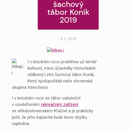
šachový
tábor Koník
2019
9. 2. 2019
I v letošním roce proběhne už téměř
kultovní, mezi účastníky mimořádně
oblíbený Letní šachový tábor Koník,
který spolupořádá naše slovenská
skupina Interchess.
I v letošním roce se tábor uskuteční
v osvědčeném
rekreačním zařízení
ve středoslovenském Kľačně a je prakticky
jisté, že jeho kapacita bude beze zbytku
naplněna.