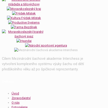
Cílem Mezinárodní šachové akademie Interchess je
vytvoření komplexního systému výuky šachu od dětí
předškolního věku až po špičkové reprezentanty.
Odkazy
Úvod
Zpravodajství
O nás
Fotogalerie