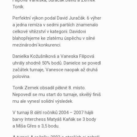
Filipová Vaneska, Juračák David a Zemek
Toník.
Perfektní výkon podal David Juračák. 6 výher
a jedna remíza v sedmi partiích znamenalo
celkové vítězství v kategorii. Davidovi
blahopřejeme ke zlatému úspěchu v silné
mezinárodní konkurenci.
Danielka Kožušníková a Vaneska Filipová
uhrály shodně 50% bodů. Danielce se povedl
začátek turnaje, Vanesce naopak až druhá
polovina.
Toník Zemek obsadil pěkné 8. místo.
Nepovedl se mu start do turnaje, skvělý finiš
mu ale vynesl solidní výsledek.
V turnaji B dětí ročníků 2004 – 2007 hájili
barvy Interchess Matyáš Kaňák se 3 body
a Míša Gřes s 3,5 bodu.