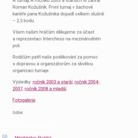
A turnaji A ročníku 2003 a starších si zahrál
Roman Kožušník. První turnaj v šachové
kariéře pana Kožušnika dopadl celkem slušně
– 2,5 bodu.
Všem našim hráčům děkujeme za účast
a reprezentaci Interchess na mezinárodním
poli.
Rodičům patří naše poděkování za pomoc
s dopravou a organizátorům za skvělou
organizaci turnaje.
Výsledky:
ročník 2003 a starší
,
ročník 2004-
2007
,
ročník 2008 a mladší
.
Fotogalerie
.
Sdílet
Partneři a sponzoři