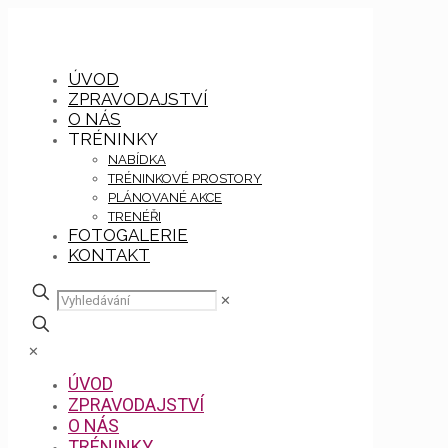
ÚVOD
ZPRAVODAJSTVÍ
O NÁS
TRÉNINKY
NABÍDKA
TRÉNINKOVÉ PROSTORY
PLÁNOVANÉ AKCE
TRENÉŘI
FOTOGALERIE
KONTAKT
✕
✕
ÚVOD
ZPRAVODAJSTVÍ
O NÁS
TRÉNINKY