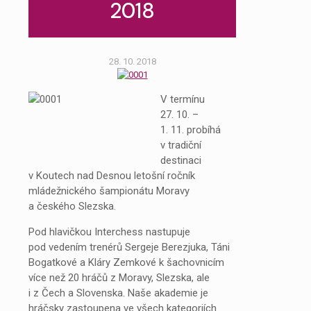
2018
28. 10. 2018
V termínu
27. 10. –
1. 11. probíhá
v tradiční
destinaci
v Koutech nad Desnou letošní ročník
mládežnického šampionátu Moravy
a českého Slezska.
Pod hlavičkou Interchess nastupuje
pod vedením trenérů Sergeje Berezjuka, Táni
Bogatkové a Kláry Zemkové k šachovnicím
více než 20 hráčů z Moravy, Slezska, ale
i z Čech a Slovenska. Naše akademie je
hráčsky zastoupena ve všech kategoriích