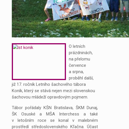
O letních
prázdninách,
na přelomu
července
a srpna,
proběhl další,
již 17. ročník Letního šachového tábora
Koník, který se stává nejen mezi slovenskou
šachovou mládeží opravdovým pojmem.
Tábor pořádaly KŠN Bratislava, ŠKM Dunaj,
ŠK Osuské a MŠA Interchess a také
v letošním roce se konal v malebném
prostředí středoslovenského Kľačna. Účast