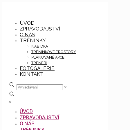
ÚVOD
ZPRAVODAJSTVÍ
O NÁS
TRÉNINKY
NABÍDKA
TRÉNINKOVÉ PROSTORY
PLÁNOVANÉ AKCE
TRENÉŘI
FOTOGALERIE
KONTAKT
✕
✕
ÚVOD
ZPRAVODAJSTVÍ
O NÁS
TRÉNINKY