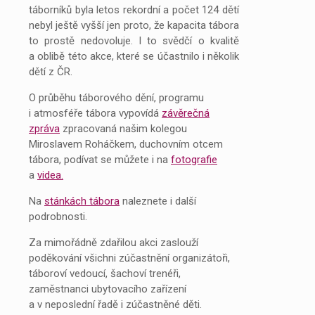
táborníků byla letos rekordní a počet 124 dětí
nebyl ještě vyšší jen proto, že kapacita tábora
to prostě nedovoluje. I to svědčí o kvalitě
a oblibě této akce, které se účastnilo i několik
dětí z ČR.
O průběhu táborového dění, programu
i atmosféře tábora vypovídá
závěrečná
zpráva
zpracovaná našim kolegou
Miroslavem Roháčkem, duchovním otcem
tábora, podívat se můžete i na
fotografie
a
videa.
Na
stánkách tábora
naleznete i další
podrobnosti.
Za mimořádně zdařilou akci zaslouží
poděkování všichni zúčastnění organizátoři,
táboroví vedoucí, šachoví trenéři,
zaměstnanci ubytovacího zařízení
a v neposlední řadě i zúčastněné děti.