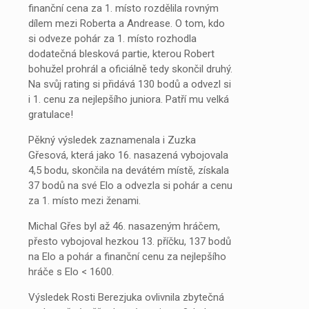
finanční cena za 1. místo rozdělila rovným
dílem mezi Roberta a Andrease. O tom, kdo
si odveze pohár za 1. místo rozhodla
dodatečná blesková partie, kterou Robert
bohužel prohrál a oficiálně tedy skončil druhý.
Na svůj rating si přidává 130 bodů a odvezl si
i 1. cenu za nejlepšího juniora. Patří mu velká
gratulace!
Pěkný výsledek zaznamenala i Zuzka
Gřesová, která jako 16. nasazená vybojovala
4,5 bodu, skončila na devátém místě, získala
37 bodů na své Elo a odvezla si pohár a cenu
za 1. místo mezi ženami.
Michal Gřes byl až 46. nasazeným hráčem,
přesto vybojoval hezkou 13. příčku, 137 bodů
na Elo a pohár a finanční cenu za nejlepšího
hráče s Elo < 1600.
Výsledek Rosti Berezjuka ovlivnila zbytečná