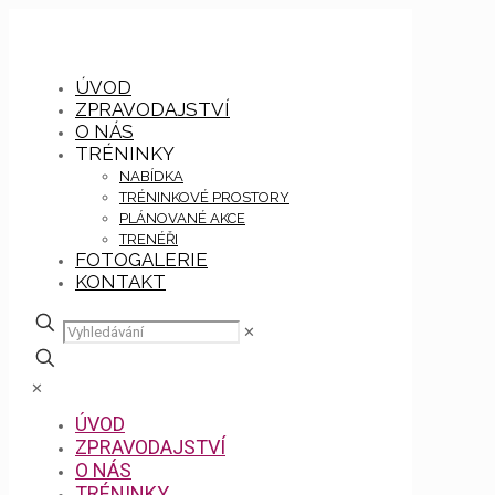
ÚVOD
ZPRAVODAJSTVÍ
O NÁS
TRÉNINKY
NABÍDKA
TRÉNINKOVÉ PROSTORY
PLÁNOVANÉ AKCE
TRENÉŘI
FOTOGALERIE
KONTAKT
✕
✕
ÚVOD
ZPRAVODAJSTVÍ
O NÁS
TRÉNINKY