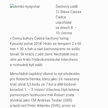
Šachový oddíl
TJ Slávia Caissa
Čadca
uspořádal
ve dnech 8. –
10. června
v Domu kultury Čadca šachový turnaj
Kysucký pohár 2018. Hrálo se tempem 2 x 60
min + 30 s/tah a nad šachovnicemi se sešlo
téměř 50 hráčů z pěti zemí. Nechyběli mezi
nimi ani hráči frýdeckomístecké Interchess
a rozhodně byli vidět.
Mimořádně úspěšný víkend to byl především
pro Roberta Demka, který jako 24. nasazený
hráč uhrál 5,5 bodu ze 7 kol a dělil bodově
konečné 1. – 3. místo! Všechna čtyři kritéria
pomocných hodnocení měl Robert zcela
shodná, jako CM Andreas Teuber (GER)
a lepší než Peter Adamko (SVK), proto se