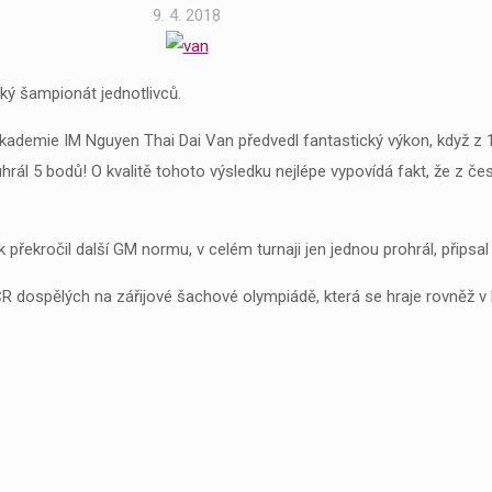
9. 4. 2018
ký šampionát jednotlivců.
kademie IM Nguyen Thai Dai Van předvedl fantastický výkon, když z
rál 5 bodů! O kvalitě tohoto výsledku nejlépe vypovídá fakt, že z čes
překročil další GM normu, v celém turnaji jen jednou prohrál, připsal 
ČR dospělých na zářijové šachové olympiádě, která se hraje rovněž v