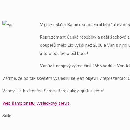
V gruzinském Batumi se odehrál letošní evrops
Reprezentant České republiky a naší šachové a
soupeřů mělo Elo vyšší než 2600 a Van s nimi uh
a to o pouhého půl bodu!
Vanův turnajový výkon činil 2655 bodů a Van tak 
Věříme, že po tak skvělém výsledku se Van objeví i v reprezentaci 
Vanovi i je ho trenéru Sergeji Berezjukovi gratulujeme!
Web šampionátu
,
výsledkový servis
.
Sdílet