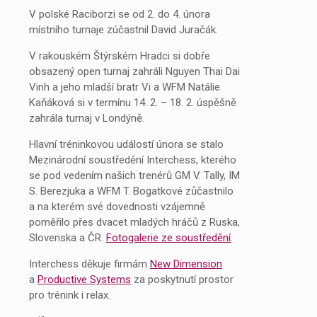
V polské Raciborzi se od 2. do 4. února
místního turnaje zúčastnil David Juračák.
V rakouském Štýrském Hradci si dobře
obsazený open turnaj zahráli Nguyen Thai Dai
Vinh a jeho mladší bratr Vi a WFM Natálie
Kaňáková si v termínu 14. 2. – 18. 2. úspěšně
zahrála turnaj v Londýně.
Hlavní tréninkovou událostí února se stalo
Mezinárodní soustředění Interchess, kterého
se pod vedením našich trenérů GM V. Tally, IM
S. Berezjuka a WFM T. Bogatkové zůčastnilo
a na kterém své dovednosti vzájemně
poměřilo přes dvacet mladých hráčů z Ruska,
Slovenska a ČR.
Fotogalerie ze soustředění
.
Interchess děkuje firmám
New Dimension
a
Productive Systems
za poskytnutí prostor
pro trénink i relax.