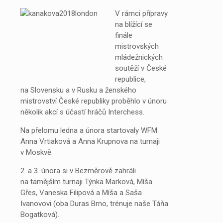
V rámci přípravy
na blížící se
finále
mistrovských
mládežnických
soutěží v České
republice,
na Slovensku a v Rusku a ženského
mistrovství České republiky proběhlo v únoru
několik akcí s účastí hráčů Interchess.
Na přelomu ledna a února startovaly WFM
Anna Vrtiaková a Anna Krupnova na turnaji
v Moskvě.
2. a 3. února si v Bezměrově zahráli
na tamějším turnaji Týnka Marková, Míša
Gřes, Vaneska Filipová a Míša a Saša
Ivanovovi (oba Duras Brno, trénuje naše Táňa
Bogatková).