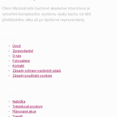
Cílem Mezinárodní šachové akademie Interchess je
vytvoření komplexního systému výuky šachu od dětí
předškolního věku až po špičkové reprezentanty.
Odkazy
Úvod
Zpravodajství
O nás
Fotogalerie
Kontakt
Zásady ochrany osobních údajů
Zásady používání cookies
Tréninky
Nabídka
Tréninkové prostory
Plánované akce
Trenéři