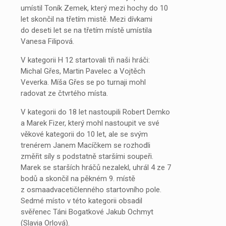
umístil Toník Zemek, který mezi hochy do 10
let skončil na třetím mistě. Mezi dívkami
do deseti let se na třetím místě umístila
Vanesa Filipová.
V kategorii H 12 startovali tři naši hráči:
Michal Gřes, Martin Pavelec a Vojtěch
Veverka. Míša Gřes se po turnaji mohl
radovat ze čtvrtého místa.
V kategorii do 18 let nastoupili Robert Demko
a Marek Fizer, který mohl nastoupit ve své
věkové kategorii do 10 let, ale se svým
trenérem Janem Macíčkem se rozhodli
změřit síly s podstatně staršími soupeři.
Marek se starších hráčů nezalekl, uhrál 4 ze 7
bodů a skončil na pěkném 9. místě
z osmaadvacetičlenného startovního pole.
Sedmé místo v této kategorii obsadil
svěřenec Táni Bogatkové Jakub Ochmyt
(Slavia Orlová).