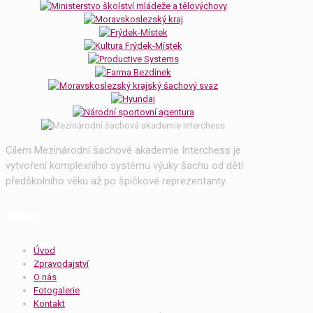
Cílem Mezinárodní šachové akademie Interchess je
vytvoření komplexního systému výuky šachu od dětí
předškolního věku až po špičkové reprezentanty.
Odkazy
Úvod
Zpravodajství
O nás
Fotogalerie
Kontakt