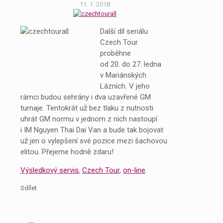
11. 1. 2018
Další díl seriálu
Czech Tour
proběhne
od 20. do 27. ledna
v Mariánských
Lázních. V jeho
rámci budou sehrány i dva uzavřené GM
turnaje. Tentokrát už bez tlaku z nutnosti
uhrát GM normu v jednom z nich nastoupí
i IM Nguyen Thai Dai Van a bude tak bojovat
už jen o vylepšení své pozice mezi šachovou
elitou. Přejeme hodně zdaru!
Výsledkový servis
,
Czech Tour
,
on-line
.
Sdílet
Partneři a sponzoři