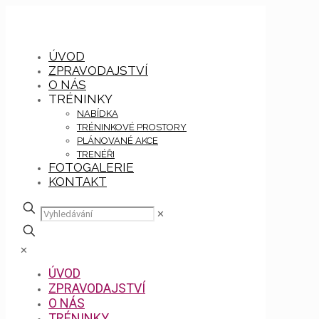
ÚVOD
ZPRAVODAJSTVÍ
O NÁS
TRÉNINKY
NABÍDKA
TRÉNINKOVÉ PROSTORY
PLÁNOVANÉ AKCE
TRENÉŘI
FOTOGALERIE
KONTAKT
✕
✕
ÚVOD
ZPRAVODAJSTVÍ
O NÁS
TRÉNINKY