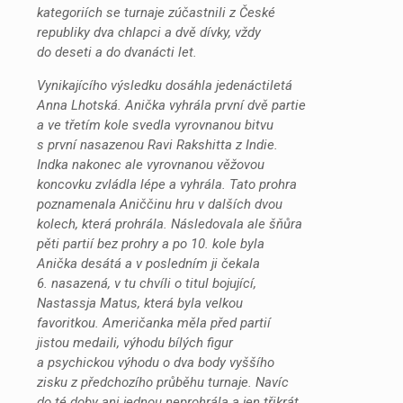
kategoriích se turnaje zúčastnili z České
republiky dva chlapci a dvě dívky, vždy
do deseti a do dvanácti let.
Vynikajícího výsledku dosáhla jedenáctiletá
Anna Lhotská. Anička vyhrála první dvě partie
a ve třetím kole svedla vyrovnanou bitvu
s první nasazenou Ravi Rakshitta z Indie.
Indka nakonec ale vyrovnanou věžovou
koncovku zvládla lépe a vyhrála. Tato prohra
poznamenala Aniččinu hru v dalších dvou
kolech, která prohrála. Následovala ale šňůra
pěti partií bez prohry a po 10. kole byla
Anička desátá a v posledním ji čekala
6. nasazená, v tu chvíli o titul bojující,
Nastassja Matus, která byla velkou
favoritkou. Američanka měla před partií
jistou medaili, výhodu bílých figur
a psychickou výhodu o dva body vyššího
zisku z předchozího průběhu turnaje. Navíc
do té doby ani jednou neprohrála a jen třikrát