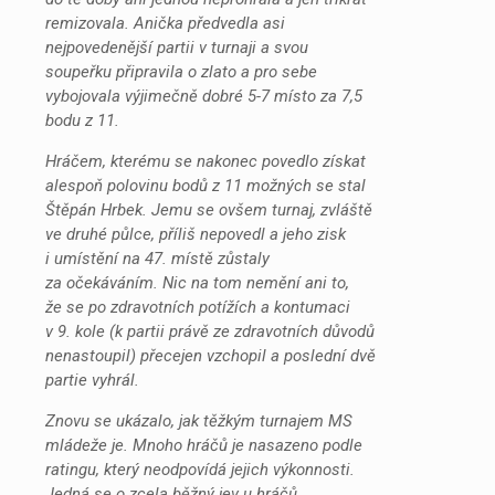
remizovala. Anička předvedla asi
nejpovedenější partii v turnaji a svou
soupeřku připravila o zlato a pro sebe
vybojovala výjimečně dobré 5-7 místo za 7,5
bodu z 11.
Hráčem, kterému se nakonec povedlo získat
alespoň polovinu bodů z 11 možných se stal
Štěpán Hrbek. Jemu se ovšem turnaj, zvláště
ve druhé půlce, příliš nepovedl a jeho zisk
i umístění na 47. místě zůstaly
za očekáváním. Nic na tom nemění ani to,
že se po zdravotních potížích a kontumaci
v 9. kole (k partii právě ze zdravotních důvodů
nenastoupil) přecejen vzchopil a poslední dvě
partie vyhrál.
Znovu se ukázalo, jak těžkým turnajem MS
mládeže je. Mnoho hráčů je nasazeno podle
ratingu, který neodpovídá jejich výkonnosti.
Jedná se o zcela běžný jev u hráčů