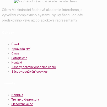
Cílem Mezinárodní šachové akademie Interchess je
vytvoření komplexního systému výuky šachu od dětí
předškolního věku až po špičkové reprezentanty.
Odkazy
Úvod
Zpravodajství
O nás
Fotogalerie
Kontakt
Zásady ochrany osobních údajů
Zásady používání cookies
Tréninky
Nabídka
Tréninkové prostory
Plánované akce