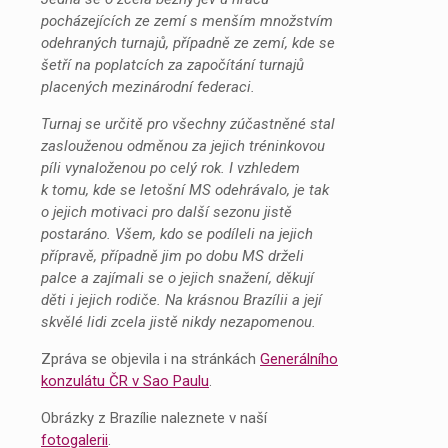
pocházejících ze zemí s menším množstvím
odehraných turnajů, případně ze zemí, kde se
šetří na poplatcích za započítání turnajů
placených mezinárodní federaci.
Turnaj se určitě pro všechny zúčastněné stal
zaslouženou odměnou za jejich tréninkovou
píli vynaloženou po celý rok. I vzhledem
k tomu, kde se letošní MS odehrávalo, je tak
o jejich motivaci pro další sezonu jistě
postaráno. Všem, kdo se podíleli na jejich
přípravě, případně jim po dobu MS drželi
palce a zajímali se o jejich snažení, děkují
děti i jejich rodiče. Na krásnou Brazílii a její
skvělé lidi zcela jistě nikdy nezapomenou.
Zpráva se objevila i na stránkách
Generálního
konzulátu ČR v Sao Paulu
.
Obrázky z Brazílie naleznete v naší
fotogalerii
.