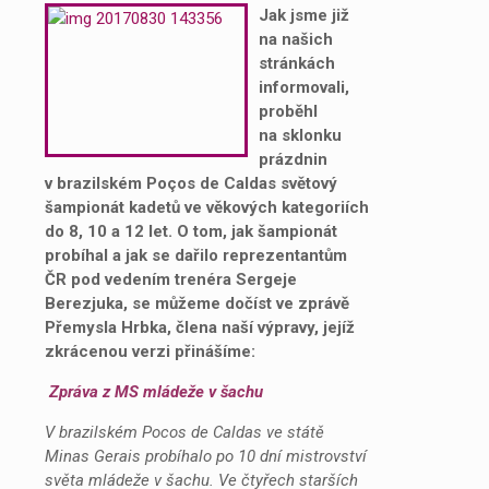
Jak jsme již
na našich
stránkách
informovali,
proběhl
na sklonku
prázdnin
v brazilském Poços de Caldas světový
šampionát kadetů ve věkových kategoriích
do 8, 10 a 12 let. O tom, jak šampionát
probíhal a jak se dařilo reprezentantům
ČR pod vedením trenéra Sergeje
Berezjuka, se můžeme dočíst ve zprávě
Přemysla Hrbka, člena naší výpravy, jejíž
zkrácenou verzi přinášíme:
Zpráva z MS mládeže v šachu
V brazilském Pocos de Caldas ve státě
Minas Gerais probíhalo po 10 dní mistrovství
světa mládeže v šachu. Ve čtyřech starších