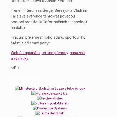
Dominika Ferková a Adrián Zetocha.
Trenéři Interchess Sergej Berezjuk a Vladimír
Talla své svěřence tentokrát povedou
pomocí prostředků informačních technologií
na dálku.
Hráčům přejeme mnoho zdaru, sportovního
štěstí a příjemný pobyt.
Web šampionátu
,
on-line přenosy
,
nasazení
a výsledky
.
Sdílet
Partneři a sponzoři