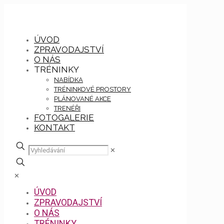
ÚVOD
ZPRAVODAJSTVÍ
O NÁS
TRÉNINKY
NABÍDKA
TRÉNINKOVÉ PROSTORY
PLÁNOVANÉ AKCE
TRENÉŘI
FOTOGALERIE
KONTAKT
✕
✕
ÚVOD
ZPRAVODAJSTVÍ
O NÁS
TRÉNINKY