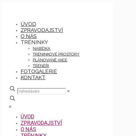
ÚVOD
ZPRAVODAJSTVÍ
O NÁS
TRÉNINKY
NABÍDKA
TRÉNINKOVÉ PROSTORY
PLÁNOVANÉ AKCE
TRENÉŘI
FOTOGALERIE
KONTAKT
✕
✕
ÚVOD
ZPRAVODAJSTVÍ
O NÁS
TRÉNINKY