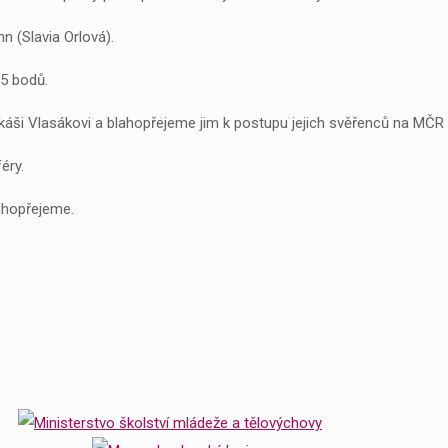
n (Slavia Orlová).
65 bodů.
áši Vlasákovi a blahopřejeme jim k postupu jejich svěřenců na MČR
éry.
ahopřejeme.