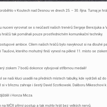
proběhlo v Koutech nad Desnou ve dnech 25. – 30. října. Turnaj je hr
ku nuceni vyrovnat se s neúčastí našich trenérů Sergeje Berezjuka a V
vou hráčů tak pomáhali pouze prostřednictvím komunikační techniky.
ostupové ambice. Cílem našich hráčů bylo navyknout si na dlouhé part
 Taušovi, kterého mohutný finiš vynesl na pěkné 11. místo se ziskem
terý ziskem 7 bodů dokonce vybojoval stříbrnou medaili!
 se naši kluci usadili na předních místech tabulky, kde vydrželi až d
R si v březnu zahraje i šestý David Szotkowski. Daliboru Mikeschovi 
jížděl i Honza Micza.
štěn na MČR přímý postup a tak mohly hrát bez velkých nervů.