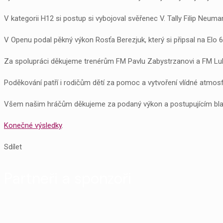
V kategorii H12 si postup si vybojoval svěřenec V. Tally Filip Neuman
V Openu podal pěkný výkon Rosťa Berezjuk, který si připsal na Elo 
Za spolupráci děkujeme trenérům FM Pavlu Zabystrzanovi a FM Luk
Poděkování patří i rodičům dětí za pomoc a vytvoření vlídné atmosf
Všem našim hráčům děkujeme za podaný výkon a postupujícím bl
Konečné výsledky
.
Sdílet
Partneři a sponzoři