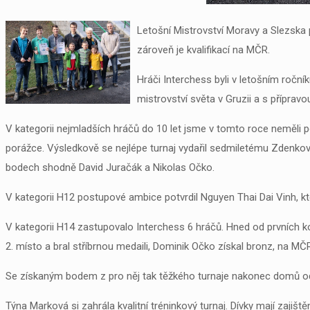
Letošní Mistrovství Moravy a Slezska 
zároveň je kvalifikací na MČR.
Hráči Interchess byli v letošním roční
mistrovství světa v Gruzii a s přípra
V kategorii nejmladších hráčů do 10 let jsme v tomto roce neměli p
porážce. Výsledkově se nejlépe turnaj vydařil sedmiletému Zdenkovi
bodech shodně David Juračák a Nikolas Očko.
V kategorii H12 postupové ambice potvrdil Nguyen Thai Dai Vinh, k
V kategorii H14 zastupovalo Interchess 6 hráčů. Hned od prvních kol
2. místo a bral stříbrnou medaili, Dominik Očko získal bronz, na MČ
Se získaným bodem z pro něj tak těžkého turnaje nakonec domů od
Týna Marková si zahrála kvalitní tréninkový turnaj. Dívky mají zaji