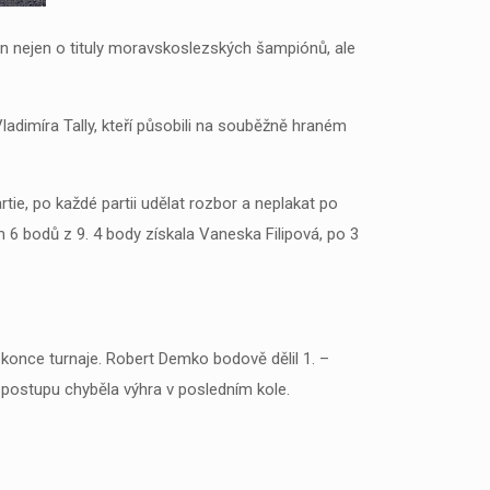
án nejen o tituly moravskoslezských šampiónů, ale
ladimíra Tally, kteří působili na souběžně hraném
ie, po každé partii udělat rozbor a neplakat po
 6 bodů z 9. 4 body získala Vaneska Filipová, po 3
o konce turnaje. Robert Demko bodově dělil 1. –
k postupu chyběla výhra v posledním kole.