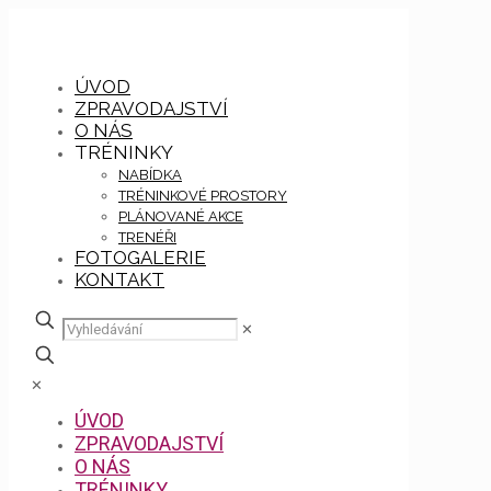
ÚVOD
ZPRAVODAJSTVÍ
O NÁS
TRÉNINKY
NABÍDKA
TRÉNINKOVÉ PROSTORY
PLÁNOVANÉ AKCE
TRENÉŘI
FOTOGALERIE
KONTAKT
✕
✕
ÚVOD
ZPRAVODAJSTVÍ
O NÁS
TRÉNINKY