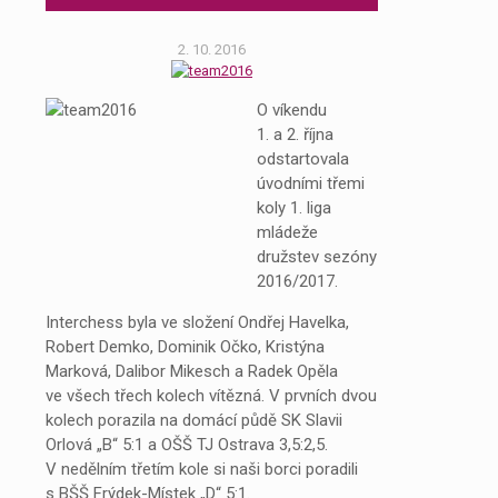
2. 10. 2016
O víkendu
1. a 2. října
odstartovala
úvodními třemi
koly 1. liga
mládeže
družstev sezóny
2016/2017.
Interchess byla ve složení Ondřej Havelka,
Robert Demko, Dominik Očko, Kristýna
Marková, Dalibor Mikesch a Radek Opěla
ve všech třech kolech vítězná. V prvních dvou
kolech porazila na domácí půdě SK Slavii
Orlová „B“ 5:1 a OŠŠ TJ Ostrava 3,5:2,5.
V nedělním třetím kole si naši borci poradili
s BŠŠ Frýdek-Místek „D“ 5:1.