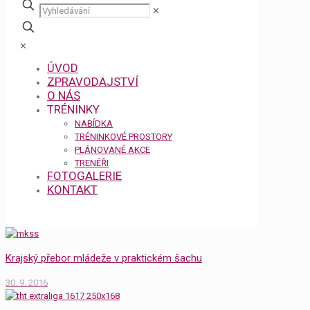
✕
✕
ÚVOD
ZPRAVODAJSTVÍ
O NÁS
TRÉNINKY
NABÍDKA
TRÉNINKOVÉ PROSTORY
PLÁNOVANÉ AKCE
TRENÉŘI
FOTOGALERIE
KONTAKT
Krajský přebor mládeže v praktickém šachu
30. 9. 2016