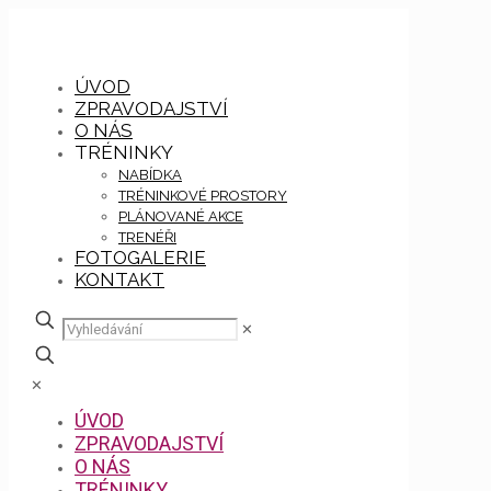
ÚVOD
ZPRAVODAJSTVÍ
O NÁS
TRÉNINKY
NABÍDKA
TRÉNINKOVÉ PROSTORY
PLÁNOVANÉ AKCE
TRENÉŘI
FOTOGALERIE
KONTAKT
✕
✕
ÚVOD
ZPRAVODAJSTVÍ
O NÁS
TRÉNINKY