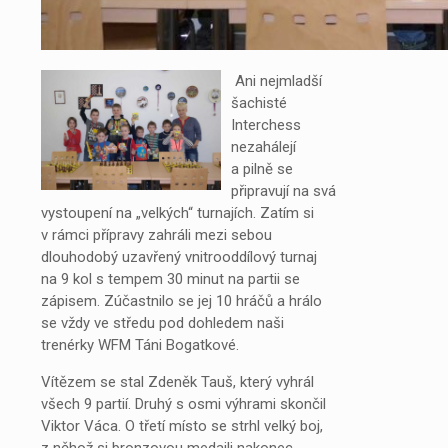
Ani nejmladší
šachisté
Interchess
nezahálejí
a pilně se
připravují na svá
vystoupení na „velkých“ turnajích. Zatím si
v rámci přípravy zahráli mezi sebou
dlouhodobý uzavřený vnitrooddílový turnaj
na 9 kol s tempem 30 minut na partii se
zápisem. Zúčastnilo se jej 10 hráčů a hrálo
se vždy ve středu pod dohledem naši
trenérky WFM Táni Bogatkové.
Vítězem se stal Zdeněk Tauš, který vyhrál
všech 9 partií. Druhý s osmi výhrami skončil
Viktor Váca. O třetí místo se strhl velký boj,
z něhož si bronzovou medaili nakonec