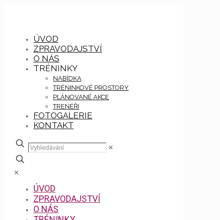
ÚVOD
ZPRAVODAJSTVÍ
O NÁS
TRÉNINKY
NABÍDKA
TRÉNINKOVÉ PROSTORY
PLÁNOVANÉ AKCE
TRENÉŘI
FOTOGALERIE
KONTAKT
✕
✕
ÚVOD
ZPRAVODAJSTVÍ
O NÁS
TRÉNINKY