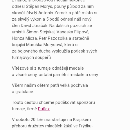
odnesl Štěpán Morys, pouhý půlbod za ním
skončil čtvrtý Antonín Zemek a páté místo si
za skvělý výkon a 5 bodů odnesl náš nový
člen David Juračák. Na dalších pozicích se
umístili Šimon Stejskal, Vaneska Filipová,
Honza Micza, Petr Pszczolka a statečně
bojující Maruška Morysová, která si
za bojovného ducha vysloužila potlesk svých
turnajových soupeřů.
Vítězové si z turnaje odnášejí medaile
a věcné ceny, ostatní pamětní medaile a ceny.
Všem našim dětem patří velká pochvala
a gratulace.
Touto cestou chceme poděkovat sponzoru
turnaje, firmě
Duflex
.
V sobotu 20. března startuje na Krajském
přeboru družstev mladších žáků ve Frýdku-