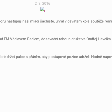
2. 3. 2016
oru nastupují naší mladí šachisté, uhrál v devátém kole soutěže rem
ězil nad FM Václavem Paclem, dosavadní tahoun družstva Ondřej Have
držet palce s přáním, aby postupové pozice udrželi. Hodně napoví u