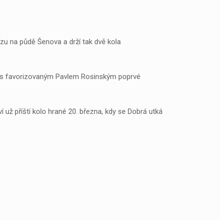
ízu na půdě Šenova a drží tak dvě kola
lka s favorizovaným Pavlem Rosinským poprvé
ž příští kolo hrané 20. března, kdy se Dobrá utká