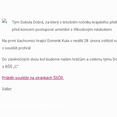
Tým Sokola Dobrá, za který v letošním ročníku krajského přeb
před koncem postupové umístění s tříbodovým náskokem.
Na první šachovnici hrající Dominik Kula v neděli 28. února zvít
v soutěži prohrál.
Do závěrečných dvou kol budeme našim hráčům a celému týmu Dobré 
s BŠŠ „C“.
Průběh soutěže na stránkách ŠSČR.
Sdílet
Partneři a sponzoři