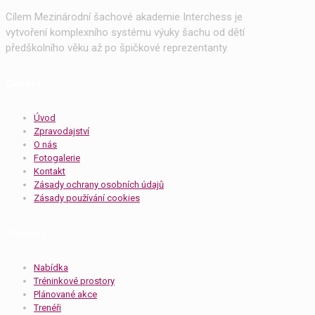
Cílem Mezinárodní šachové akademie Interchess je
vytvoření komplexního systému výuky šachu od dětí
předškolního věku až po špičkové reprezentanty.
Odkazy
Úvod
Zpravodajství
O nás
Fotogalerie
Kontakt
Zásady ochrany osobních údajů
Zásady používání cookies
Tréninky
Nabídka
Tréninkové prostory
Plánované akce
Trenéři