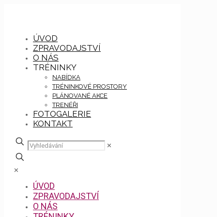
ÚVOD
ZPRAVODAJSTVÍ
O NÁS
TRÉNINKY
NABÍDKA
TRÉNINKOVÉ PROSTORY
PLÁNOVANÉ AKCE
TRENÉŘI
FOTOGALERIE
KONTAKT
✕
✕
ÚVOD
ZPRAVODAJSTVÍ
O NÁS
TRÉNINKY