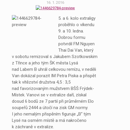
16. 1. 2016
5. a 6. kolo extraligy
proběhlo o víkendu
9. a 10. ledna.
Dobrou formu
potvrdil FM Nguyen
Thai Dai Van, který
v sobotu remizoval s Jakubem Szotkowskim
z Třince a jeho tým ŠK města Lysá
nad Labem B uhrál celkovou remízu, v neděli
Van dokázal porazit IM Petra Piska a přispět
tak k vítězství družstva 4,5 : 3,5
nad favorizovaným mužstvem BŠŠ Frýdek-
Místek. Vanovi se v extralize daří, získal
dosud 6 bodů ze 7 partií při průměrném Elo
soupeřů 2444 a útočí na zisk GM normy.
I jeho nemalým přispěním figuruje „B“ tým
Lysé na osmém místě a má nakročeno
k záchraně v extralize.